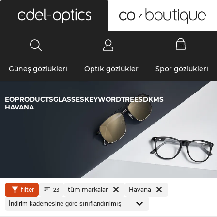
0
Güneş gözlükleri
Optik gözlükler
Spor gözlükleri
EOPRODUCTSGLASSESKEYWORDTREESDKMS
HAVANA
filter
tüm markalar
Havana
23