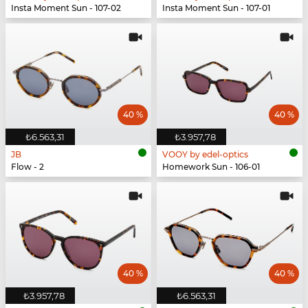
Insta Moment Sun - 107-02
Insta Moment Sun - 107-01
40 %
40 %
₺6.563,31
₺3.957,78
JB
VOOY by edel-optics
Flow - 2
Homework Sun - 106-01
40 %
40 %
₺3.957,78
₺6.563,31