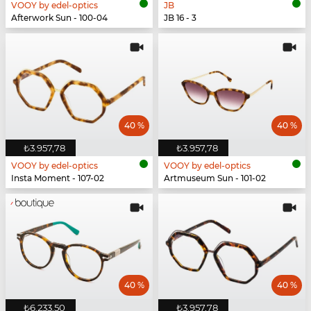
VOOY by edel-optics
JB
Afterwork Sun - 100-04
JB 16 - 3
40 %
40 %
₺3.957,78
₺3.957,78
VOOY by edel-optics
VOOY by edel-optics
Insta Moment - 107-02
Artmuseum Sun - 101-02
40 %
40 %
₺6.233,50
₺3.957,78