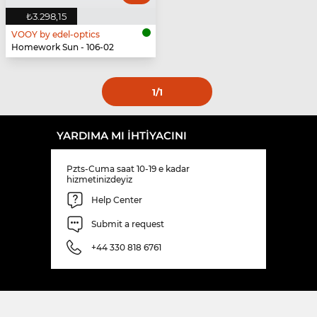
₺3.298,15
VOOY by edel-optics
Homework Sun - 106-02
1
/1
YARDIMA MI IHTIYACINI
Pzts-Cuma saat 10-19 e kadar
hizmetinizdeyiz
Help Center
Submit a request
+44 330 818 6761