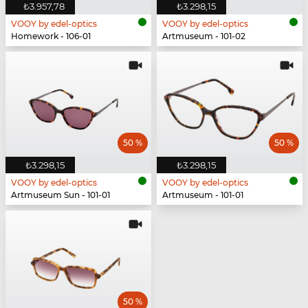
₺3.957,78
₺3.298,15
VOOY by edel-optics
VOOY by edel-optics
Homework - 106-01
Artmuseum - 101-02
50 %
50 %
₺3.298,15
₺3.298,15
VOOY by edel-optics
VOOY by edel-optics
Artmuseum Sun - 101-01
Artmuseum - 101-01
50 %