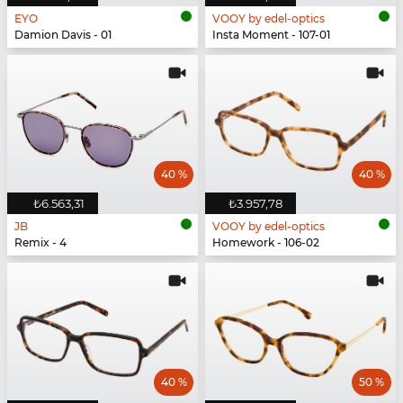
EYO
VOOY by edel-optics
Damion Davis - 01
Insta Moment - 107-01
40 %
40 %
₺6.563,31
₺3.957,78
JB
VOOY by edel-optics
Remix - 4
Homework - 106-02
40 %
50 %