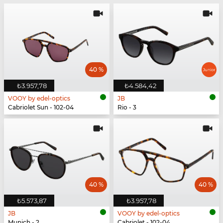
40 %
₺3.957,78
₺4.584,42
VOOY by edel-optics
JB
Cabriolet Sun - 102-04
Rio - 3
40 %
40 %
₺5.573,87
₺3.957,78
JB
VOOY by edel-optics
Munich - 2
Cabriolet - 102-04