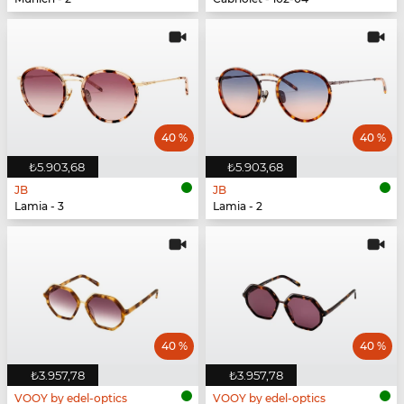
40 %
40 %
₺5.903,68
₺5.903,68
JB
JB
Lamia - 3
Lamia - 2
40 %
40 %
₺3.957,78
₺3.957,78
VOOY by edel-optics
VOOY by edel-optics