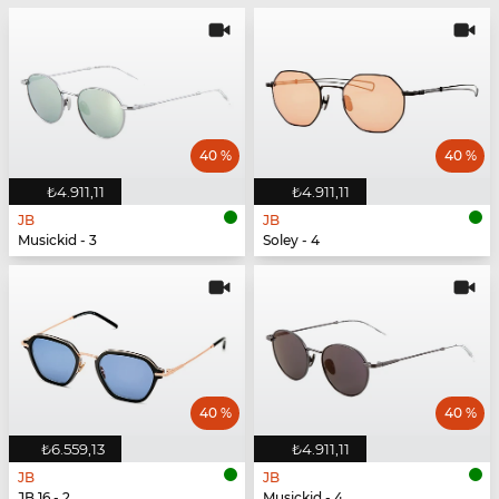
40 %
40 %
₺4.911,11
₺4.911,11
JB
JB
Musickid - 3
Soley - 4
40 %
40 %
₺6.559,13
₺4.911,11
JB
JB
JB 16 - 2
Musickid - 4