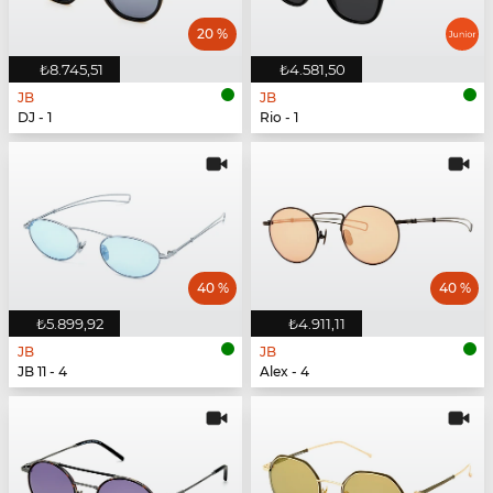
20 %
₺8.745,51
₺4.581,50
JB
JB
DJ - 1
Rio - 1
40 %
40 %
₺5.899,92
₺4.911,11
JB
JB
JB 11 - 4
Alex - 4