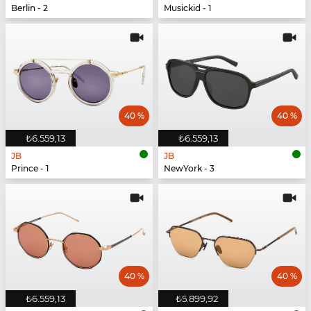
Berlin - 2
Musickid - 1
40 %
40 %
₺6.559,13
₺6.559,13
JB
JB
Prince - 1
NewYork - 3
40 %
40 %
₺6.559,13
₺5.899,92