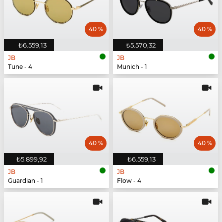
40 %
40 %
₺6.559,13
₺5.570,32
JB
JB
Tune - 4
Munich - 1
40 %
40 %
₺5.899,92
₺6.559,13
JB
JB
Guardian - 1
Flow - 4