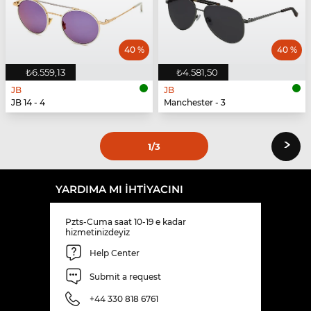
40 %
40 %
₺6.559,13
₺4.581,50
JB
JB
JB 14 - 4
Manchester - 3
›
1
/3
YARDIMA MI IHTIYACINI
Pzts-Cuma saat 10-19 e kadar
hizmetinizdeyiz
Help Center
Submit a request
+44 330 818 6761