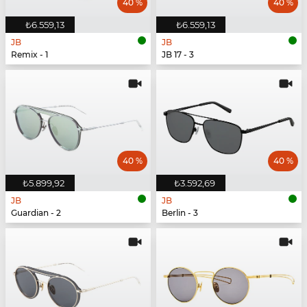
40 %
40 %
₺6.559,13
₺6.559,13
JB
JB
Remix - 1
JB 17 - 3
40 %
40 %
₺5.899,92
₺3.592,69
JB
JB
Guardian - 2
Berlin - 3