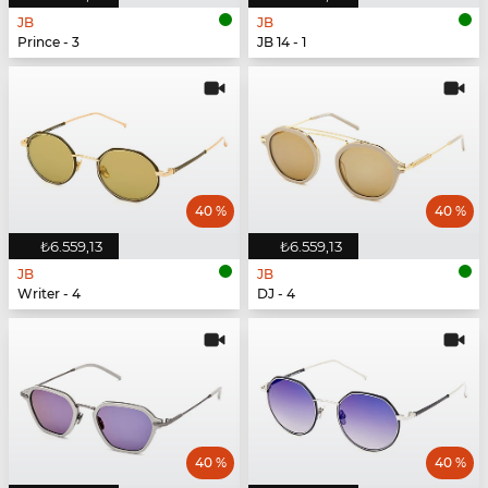
JB
JB
Prince - 3
JB 14 - 1
40 %
40 %
₺6.559,13
₺6.559,13
JB
JB
Writer - 4
DJ - 4
40 %
40 %