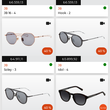
₺6.559,13
₺6.559,13
JB
JB
JB 16 - 4
Hook - 2
40 %
40 %
₺4.911,11
₺5.899,92
JB
JB
Soley - 3
Idol - 4
40 %