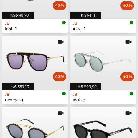
40 %
40 %
₺5.899,92
₺4.911,11
JB
JB
Idol - 1
Alex - 1
40 %
40 %
₺6.559,13
₺5.899,92
JB
JB
George - 1
Idol - 2