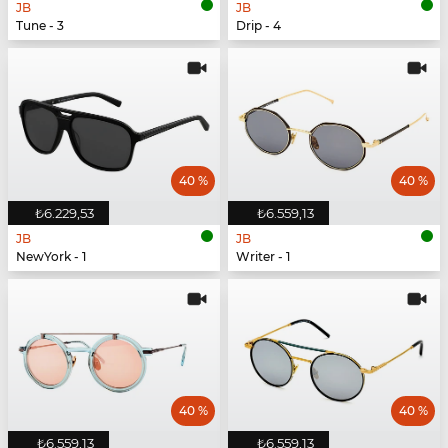
JB
JB
Tune - 3
Drip - 4
40 %
40 %
₺6.229,53
₺6.559,13
JB
JB
NewYork - 1
Writer - 1
40 %
40 %
₺6.559,13
₺6.559,13