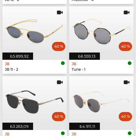
40 %
40 %
₺5.899,92
₺6.559,13
JB
JB
JB 11 - 2
Tune - 1
40 %
40 %
₺3.263,09
₺4.911,11
JB
JB