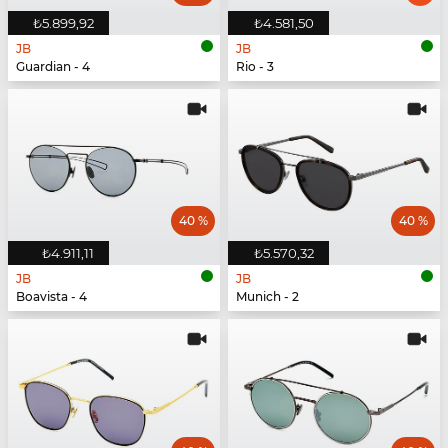
₺5.899,92
₺4.581,50
JB
JB
Guardian - 4
Rio - 3
40 %
40 %
₺4.911,11
₺5.570,32
JB
JB
Boavista - 4
Munich - 2