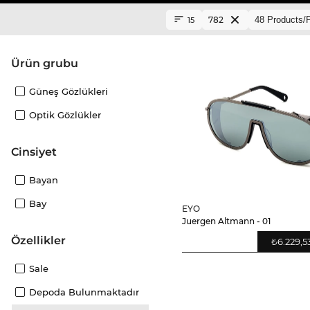
782
15
ürün grubu
Güneş Gözlükleri
Optik Gözlükler
Cinsiyet
Bayan
Bay
EYO
Juergen Altmann - 01
Özellikler
₺6.229,5
Sale
Depoda Bulunmaktadır