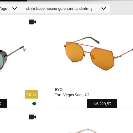
EYO
40 %
Toni Vegas Sun - 02
3
₺6.229,53