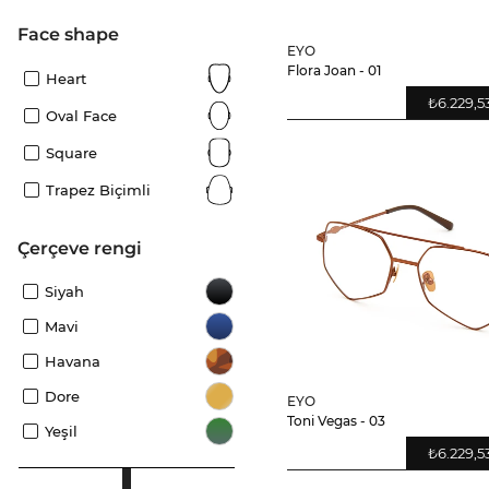
Face shape
EYO
Flora Joan - 01
Heart
₺6.229,5
Oval Face
Square
Trapez Biçimli
çerçeve rengi
Siyah
Mavi
Havana
Dore
EYO
Toni Vegas - 03
Yeşil
₺6.229,5