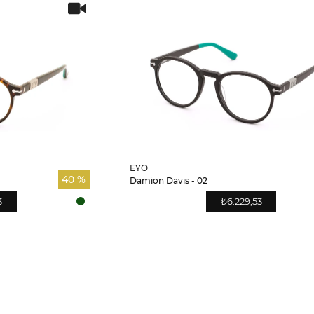
EYO
40 %
Damion Davis - 02
3
₺6.229,53