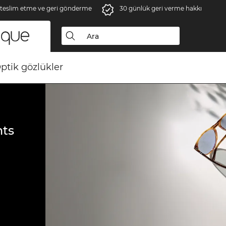
 teslim etme ve geri gönderme
30 günlük geri verme hakkı
ptik gözlükler
ts