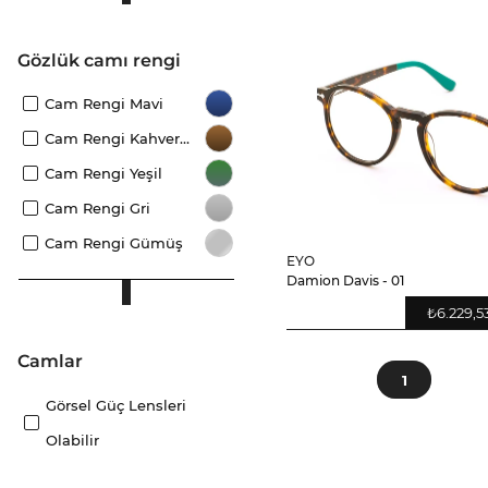
Gözlük camı rengi
Cam Rengi Mavi
Cam Rengi Kahverengi
Cam Rengi Yeşil
Cam Rengi Gri
Cam Rengi Gümüş
EYO
Damion Davis - 01
₺6.229,5
camlar
1
Görsel Güç Lensleri
Olabilir