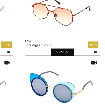
EYO
40 %
40 %
Toni Vegas Sun - 01
₺6.229,53