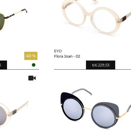
EYO
40 %
Flora Joan - 02
3
₺6.229,53