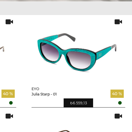
EYO
40 %
40 %
Julia Starp - 01
₺6.559,13