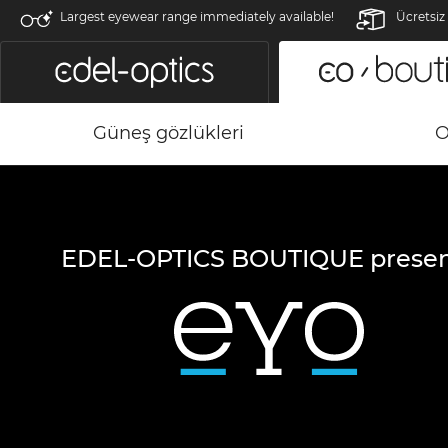
Largest eyewear range immediately available!
Ücretsiz
Güneş gözlükleri
O
EDEL-OPTICS BOUTIQUE presen