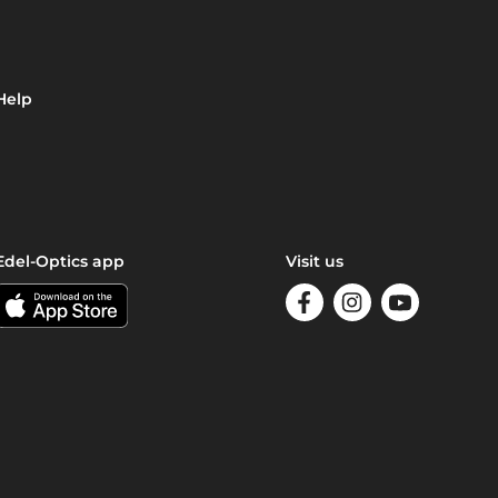
Help
Edel-Optics app
Visit us