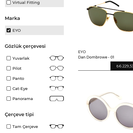
Virtual Fitting
Marka
EYO
gözlük çerçevesi
EYO
Dan Dombrowe - 01
Yuvarlak
₺6.229,5
Pilot
Panto
Cat-Eye
Panorama
çerçeve tipi
Tam Çerçeve