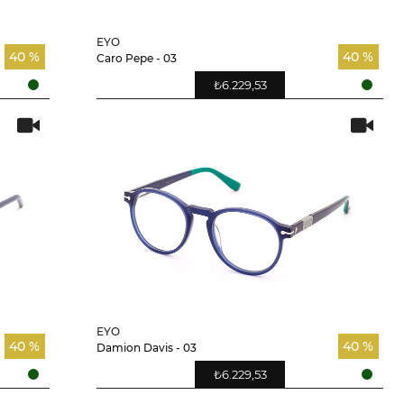
EYO
40 %
40 %
Caro Pepe - 03
₺6.229,53
EYO
40 %
40 %
Damion Davis - 03
₺6.229,53