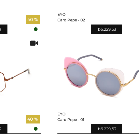
EYO
40 %
Caro Pepe - 02
3
₺6.229,53
EYO
40 %
Caro Pepe - 01
3
₺6.229,53