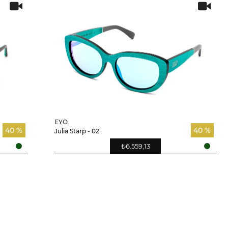
EYO
40 %
40 %
Julia Starp - 02
₺6.559,13