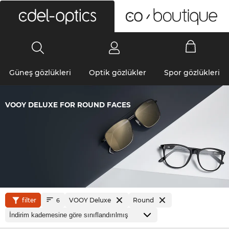
0
Güneş gözlükleri
Optik gözlükler
Spor gözlükleri
VOOY DELUXE FOR ROUND FACES
filter
VOOY Deluxe
Round
6