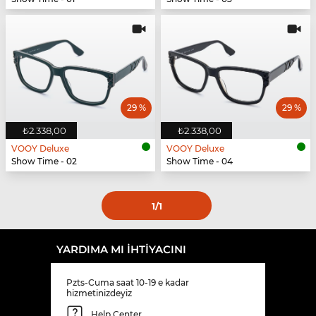
29 %
29 %
₺2.338,00
₺2.338,00
VOOY Deluxe
VOOY Deluxe
Show Time - 02
Show Time - 04
1
/1
YARDIMA MI IHTIYACINI
Pzts-Cuma saat 10-19 e kadar
hizmetinizdeyiz
Help Center