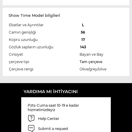
Show Time Model bİlgİlerİ
Ebatlar ve Ayrıntılar
L
Camın genişliği
56
Köprü uzunluğu
17
Gözlük sapların uzunluğu
143
Cinsiyet
Bayan ve Bay
çerçeve tipi
Tam çerçeve
Çerçeve rengi
Olive/grey/olive
YARDIMA MI IHTIYACINI
Pzts-Cuma saat 10-19 e kadar
hizmetinizdeyiz
Help Center
Submit a request