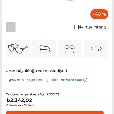
-40 %
Virtual fitting
Ürün büyüklüğü ve mevcudiyeti
56 mm
5 içerisinde gönderime hazır Saat
₺3.301,72
Tavsiye edilen perakende fiyatı
₺
2.342,02
Gümrük ve KDV hariç