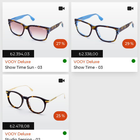
27 %
29 %
₺2.394,03
₺2.338,00
VOOY Deluxe
VOOY Deluxe
Show Time Sun - 03
Show Time - 03
25 %
₺2.478,08
VOOY Deluxe
Studio Session - 02