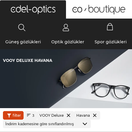
0
Güneş gözlükleri
Optik gözlükler
Spor gözlükleri
VOOY DELUXE HAVANA
filter
VOOY Deluxe
Havana
3