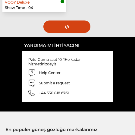
VOOY Deluxe
Show Time - 04
1
/1
YARDIMA MI IHTIYACINI
Pzts-Cuma saat 10-19 e kadar
hizmetinizdeyiz
Help Center
Submit a request
+44 330 818 6761
En popüler güneş gözlüğü markalarımız