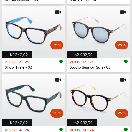
29 %
25 %
₺2.342,02
₺2.482,34
VOOY Deluxe
VOOY Deluxe
Show Time - 03
Studio Session Sun - 03
29 %
25 %
₺2.342,02
₺2.482,34
VOOY Deluxe
VOOY Deluxe