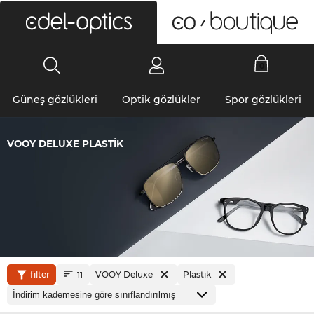
0
Güneş gözlükleri
Optik gözlükler
Spor gözlükleri
VOOY DELUXE PLASTIK
filter
VOOY Deluxe
Plastik
11