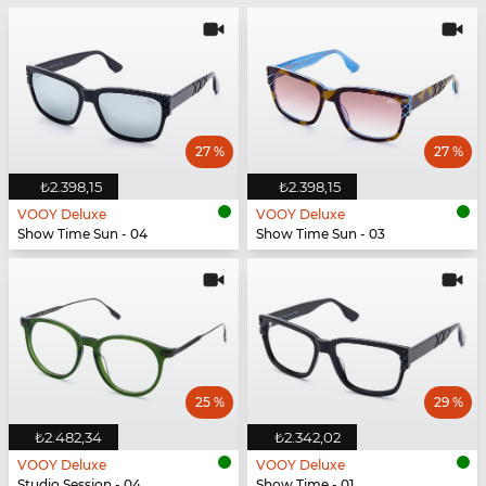
27 %
27 %
₺2.398,15
₺2.398,15
VOOY Deluxe
VOOY Deluxe
Show Time Sun - 04
Show Time Sun - 03
25 %
29 %
₺2.482,34
₺2.342,02
VOOY Deluxe
VOOY Deluxe
Studio Session - 04
Show Time - 01