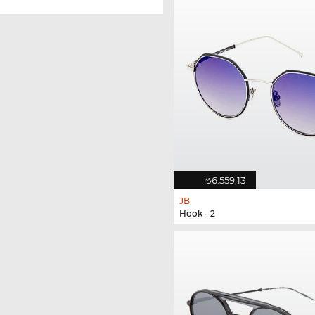
₺6.559,13
JB
Hook - 2