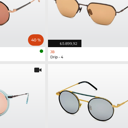
40 %
₺5.899,92
JB
Drip - 4