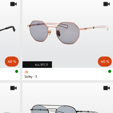
40 %
40 %
₺4.911,11
JB
Soley - 3