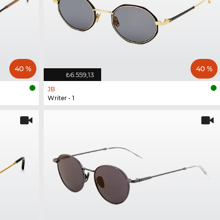
40 %
40 %
₺6.559,13
JB
Writer - 1