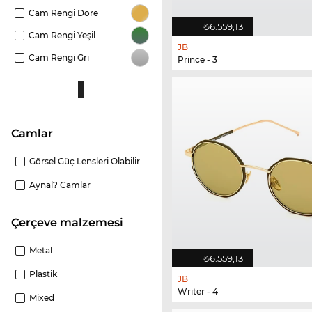
Cam Rengi Dore
₺6.559,13
Cam Rengi Yeşil
JB
Cam Rengi Gri
Prince - 3
camlar
Görsel Güç Lensleri Olabilir
Aynal? Camlar
Çerçeve malzemesi
Metal
₺6.559,13
Plastik
JB
Writer - 4
Mixed