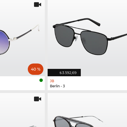
40 %
₺3.592,69
JB
Berlin - 3