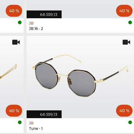
40 %
40 %
₺6.559,13
JB
JB 16 - 2
40 %
40 %
₺6.559,13
JB
Tune - 1