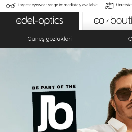
Largest eyewear range immediately available!
Ücretsiz
Güneş gözlükleri
O