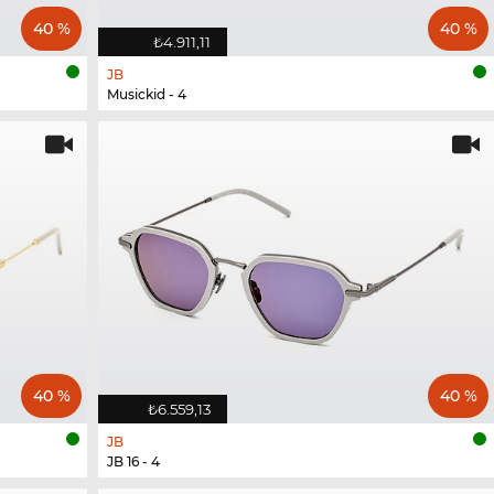
40 %
40 %
₺4.911,11
JB
Musickid - 4
40 %
40 %
₺6.559,13
JB
JB 16 - 4