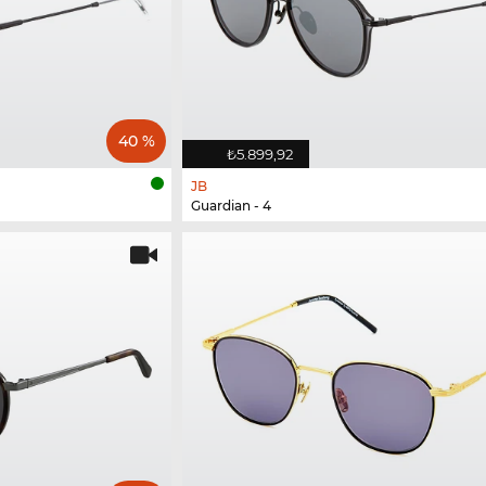
40 %
₺5.899,92
JB
Guardian - 4