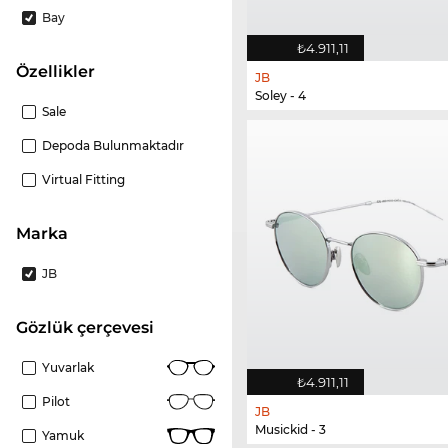
Bay
₺4.911,11
Özellikler
JB
Soley - 4
Sale
Depoda Bulunmaktadır
Virtual Fitting
Marka
JB
gözlük çerçevesi
Yuvarlak
₺4.911,11
Pilot
JB
Musickid - 3
Yamuk