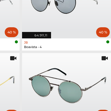
40 %
40 %
₺4.911,11
JB
Boavista - 4