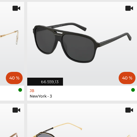
40 %
40 %
₺6.559,13
JB
NewYork - 3