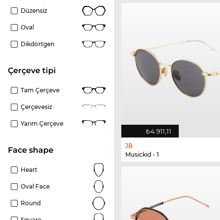
Düzensiz
Oval
Dikdörtgen
çerçeve tipi
Tam Çerçeve
Çerçevesiz
Yarım Çerçeve
₺4.911,11
JB
Face shape
Musickid - 1
Heart
Oval Face
Round
Square