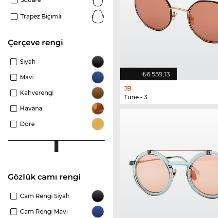
Trapez Biçimli
çerçeve rengi
Siyah
₺6.559,13
Mavi
JB
Kahverengi
Tune - 3
Havana
Dore
Gözlük camı rengi
Cam Rengi Siyah
Cam Rengi Mavi