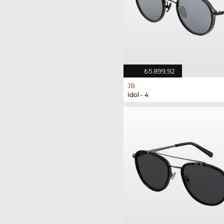
₺5.899,92
JB
Idol - 4