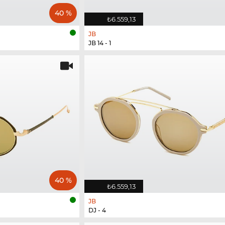
40 %
₺6.559,13
JB
JB 14 - 1
40 %
₺6.559,13
JB
DJ - 4