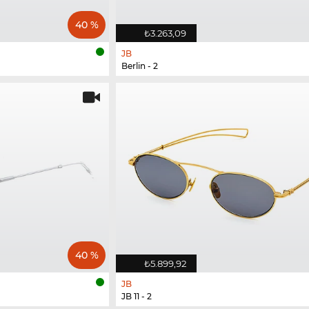
40 %
₺3.263,09
JB
Berlin - 2
40 %
₺5.899,92
JB
JB 11 - 2