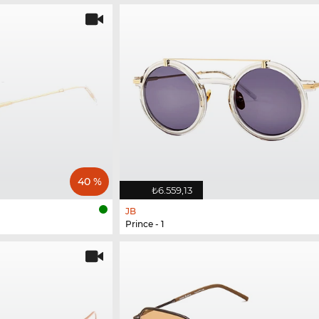
40 %
₺6.559,13
JB
Prince - 1