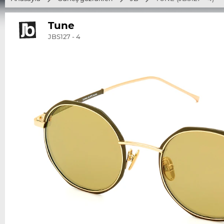
Tune
JBS127 - 4