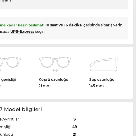
fiyatlar
hine kadar kesin teslimat:
10 saat ve 16 dakika
içerisinde sipariş verin
asada
UPS-Express
seçin.
genişliği
Köprü uzunluğu
Sap uzunluğu
m
21 mm
145 mm
7 Model bİlgİlerİ
e Ayrıntılar
S
nişliği
49
zunluğu
21