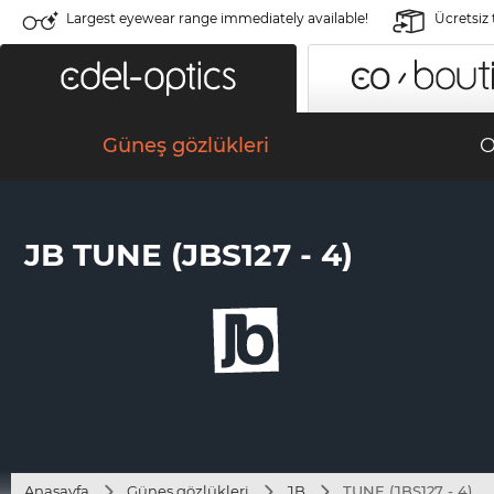
Largest eyewear range immediately available!
Ücretsiz
Güneş gözlükleri
O
JB TUNE (JBS127 - 4)
Anasayfa
Güneş gözlükleri
JB
TUNE (JBS127 - 4)