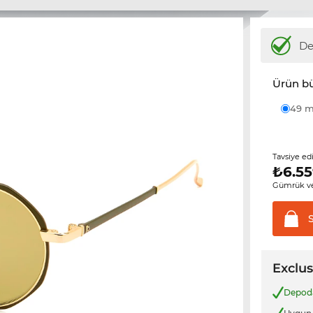
D
Ürün b
49
Tavsiye ed
₺
6.55
Gümrük ve
Exclus
Depo