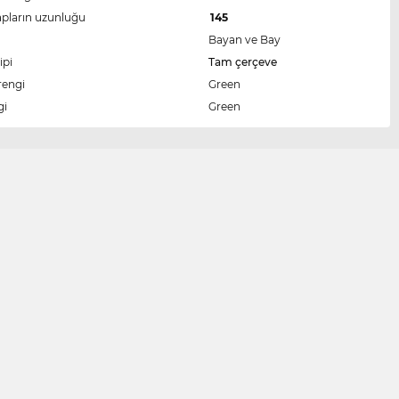
apların uzunluğu
145
Bayan ve Bay
ipi
Tam çerçeve
rengi
Green
gi
Green