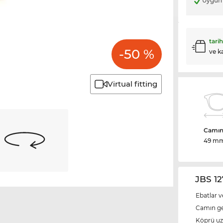
Uygun 
tari
-50 %
ve k
Virtual fitting
Camın 
49 m
JBS 12
Ebatlar v
Camın ge
Köprü u