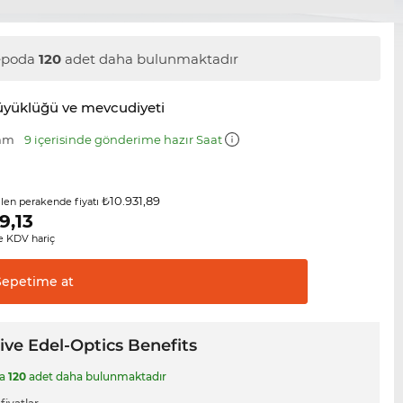
epoda
120
adet daha bulunmaktadır
üyüklüğü ve mevcudiyeti
 mm
9 içerisinde gönderime hazır Saat
₺10.931,89
ilen perakende fiyatı
9,13
 KDV hariç
Sepetime
at
ive Edel-Optics Benefits
da
120
adet daha bulunmaktadır