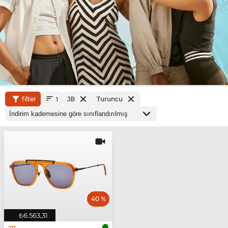
filter
JB
Turuncu
1
40 %
₺6.563,31