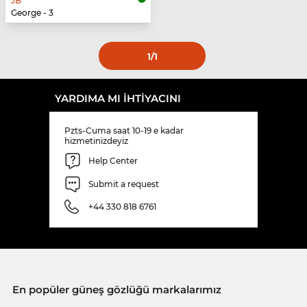
JB
George - 3
1
/1
YARDIMA MI IHTIYACINI
Pzts-Cuma saat 10-19 e kadar
hizmetinizdeyiz
Help Center
Submit a request
+44 330 818 6761
En popüler güneş gözlüğü markalarımız