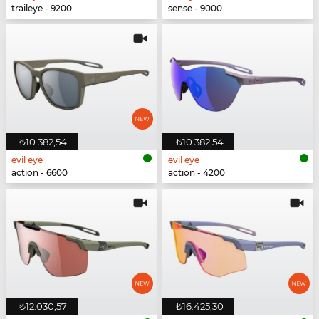
traileye - 9200
sense - 9000
₺10.382,54
₺10.382,54
evil eye
evil eye
action - 6600
action - 4200
₺12.030,57
₺16.425,30