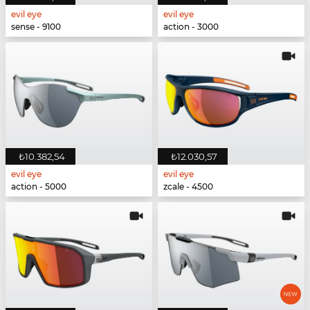
evil eye
evil eye
sense - 9100
action - 3000
₺10.382,54
₺12.030,57
evil eye
evil eye
action - 5000
zcale - 4500