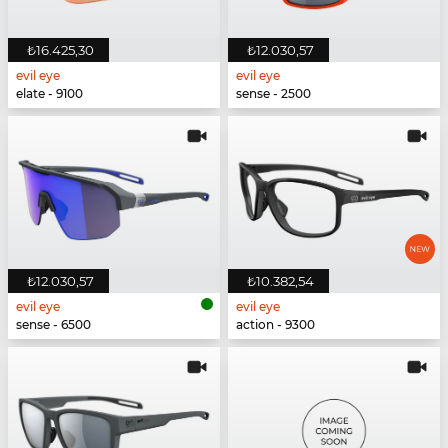
₺16.425,30
₺12.030,57
evil eye
evil eye
elate - 9100
sense - 2500
₺12.030,57
₺10.382,54
evil eye
evil eye
sense - 6500
action - 9300