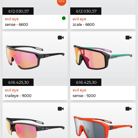
₺12.030,57
₺12.030,57
evil eye
evil eye
sense - 6600
zcale - 6600
₺16.425,30
₺16.425,30
evil eye
evil eye
traileye - 9000
sense - 9200