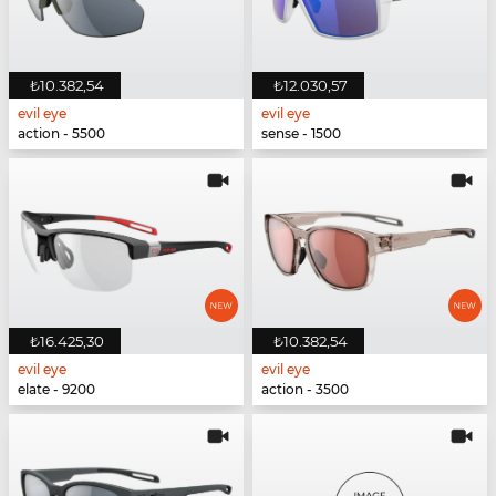
₺10.382,54
₺12.030,57
evil eye
evil eye
action - 5500
sense - 1500
₺16.425,30
₺10.382,54
evil eye
evil eye
elate - 9200
action - 3500