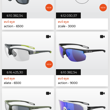
₺10.382,54
₺12.030,57
evil eye
evil eye
action - 6500
zcale - 3000
₺16.425,30
₺10.382,54
evil eye
evil eye
elate - 6500
action - 9000