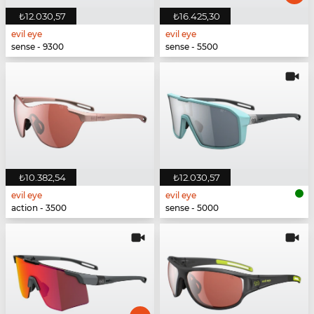
₺12.030,57
₺16.425,30
evil eye
evil eye
sense - 9300
sense - 5500
₺10.382,54
₺12.030,57
evil eye
evil eye
action - 3500
sense - 5000