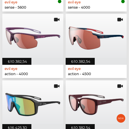
evil eye
evil eye
sense - 5600
sense - 4000
₺10.382,54
₺10.382,54
evil eye
evil eye
action - 4000
action - 4500
₺16.425,30
₺10.382,54