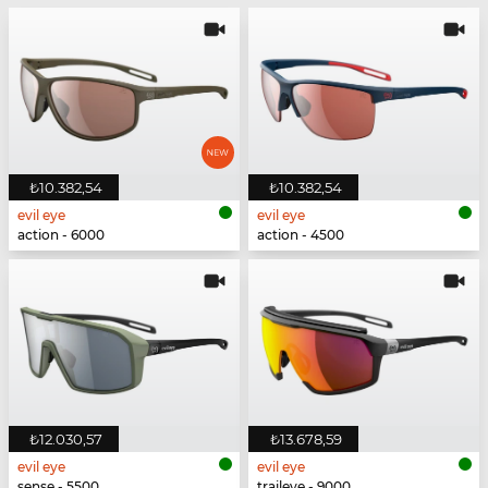
₺10.382,54
₺10.382,54
evil eye
evil eye
action - 6000
action - 4500
₺12.030,57
₺13.678,59
evil eye
evil eye
sense - 5500
traileye - 9000