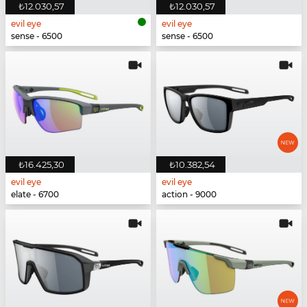
₺12.030,57
₺12.030,57
evil eye
evil eye
sense - 6500
sense - 6500
₺16.425,30
₺10.382,54
evil eye
evil eye
elate - 6700
action - 9000