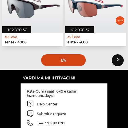
₺12.030,57
₺12.030,57
evil eye
evil eye
sense - 4000
elate - 4600
›
1
/4
YARDIMA MI IHTIYACINI
Pzts-Cuma saat 10-19 e kadar
hizmetinizdeyiz
Help Center
Submit a request
+44 330 818 6761