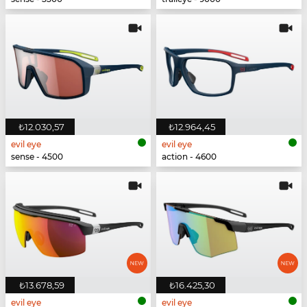
₺12.030,57
₺12.964,45
evil eye
evil eye
sense - 4500
action - 4600
₺13.678,59
₺16.425,30
evil eye
evil eye