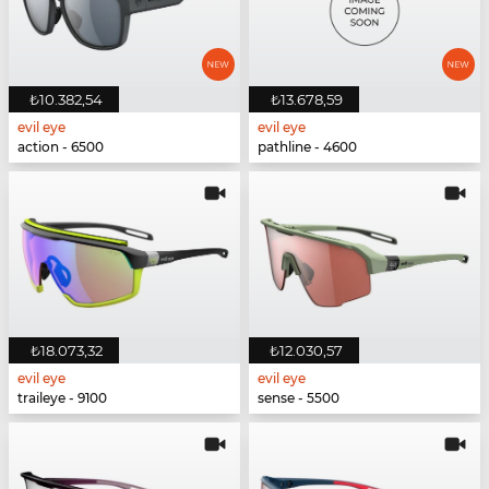
₺10.382,54
₺13.678,59
evil eye
evil eye
action - 6500
pathline - 4600
₺18.073,32
₺12.030,57
evil eye
evil eye
traileye - 9100
sense - 5500