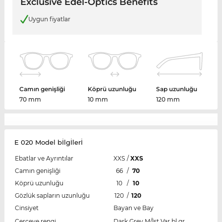
Exclusive Edel-Optics Benefits
Uygun fiyatlar
Camın genişliği
Köprü uzunluğu
Sap uzunluğu
70 mm
10 mm
120 mm
E 020 Model bİlgİlerİ
Ebatlar ve Ayrıntılar
XXS
/
XXS
Camın genişliği
66
/
70
Köprü uzunluğu
10
/
10
Gözlük sapların uzunluğu
120
/
120
Cinsiyet
Bayan ve Bay
Çerçeve rengi
Dark Grey M/lst Var.bl.gr