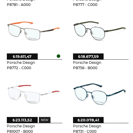
P8781 - A000
P8777 - C000
₺19.611,47
₺18.677,59
Porsche Design
Porsche Design
P8772 - C000
P8756 - B000
₺23.113,52
₺20.078,41
Porsche Design
Porsche Design
P81007 - B000
P8731 - C000