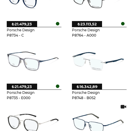
₺21.479,23
₺23.113,52
Porsche Design
Porsche Design
P8734 - C
P8764 - A000
₺21.479,23
₺16.342,89
Porsche Design
Porsche Design
P8735 - E000
P8748 - B0S2