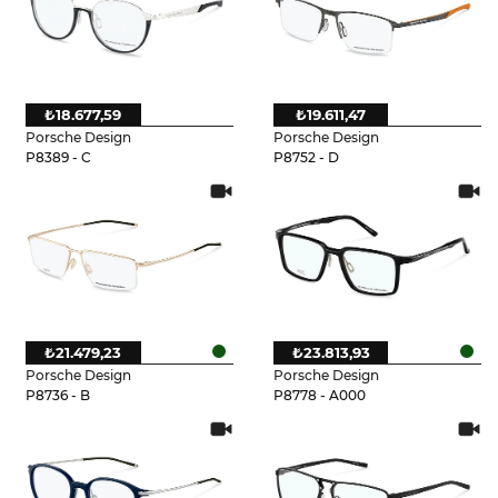
₺18.677,59
₺19.611,47
Porsche Design
Porsche Design
P8389 - C
P8752 - D
₺21.479,23
₺23.813,93
Porsche Design
Porsche Design
P8736 - B
P8778 - A000