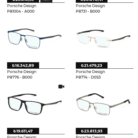
Porsche Design
Porsche Design
P81004 - A000
P8731 - B000
₺16.342,89
₺21.479,23
Porsche Design
Porsche Design
P8776 - B000
P8774 - D0S3
₺19.611,47
₺23.813,93
Porsche Design
Porsche Design