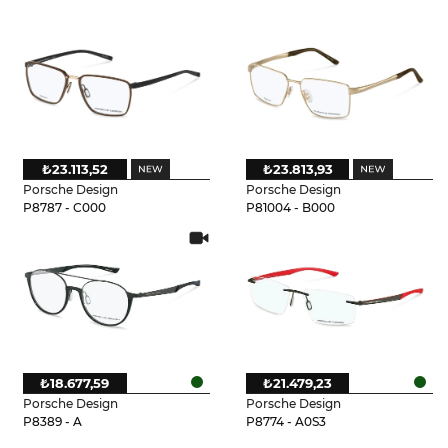
₺23.113,52
₺23.813,93
Porsche Design
Porsche Design
P8787 - C000
P81004 - B000
₺18.677,59
₺21.479,23
Porsche Design
Porsche Design
P8389 - A
P8774 - A0S3