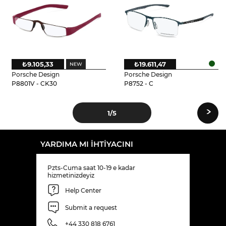
₺9.105,33
₺19.611,47
Porsche Design
Porsche Design
P8801V - CK30
P8752 - C
›
1
/5
YARDIMA MI IHTIYACINI
Pzts-Cuma saat 10-19 e kadar
hizmetinizdeyiz
Help Center
Submit a request
+44 330 818 6761