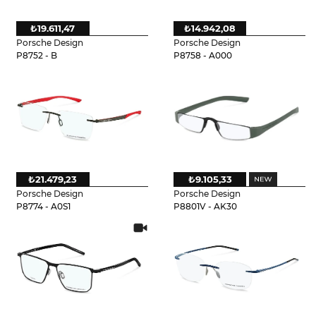
₺19.611,47
₺14.942,08
Porsche Design
Porsche Design
P8752 - B
P8758 - A000
₺21.479,23
₺9.105,33
Porsche Design
Porsche Design
P8774 - A0S1
P8801V - AK30