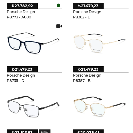
₺27.782,92
₺21.479,23
Porsche Design
Porsche Design
P8773 - A000
P8362 - E
₺21.479,23
₺21.479,23
Porsche Design
Porsche Design
P8735 - D
P8387 - B
₺23.813,93
₺20.078,41