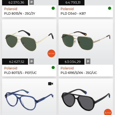
₺2.570,36
P
₺4.793,31
Polaroid
Polaroid
PLD 8015/N - J5G/JY
PLD D540 - KB7
₺2.627,52
P
₺3.034,29
P
Polaroid
Polaroid
PLD 8073/S - PEF/UC
PLD 6195/S/XN - J5G/UC