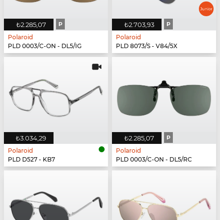
₺2.285,07
P
₺2.703,93
P
Polaroid
Polaroid
PLD 0003/C-ON - DL5/IG
PLD 8073/S - V84/5X
₺3.034,29
₺2.285,07
P
Polaroid
Polaroid
PLD D527 - KB7
PLD 0003/C-ON - DL5/RC