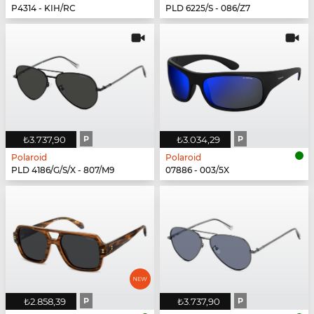
P4314 - KIH/RC
PLD 6225/S - 086/Z7
₺3.737,90
P
₺3.034,29
P
Polaroid
Polaroid
PLD 4186/G/S/X - 807/M9
07886 - 003/5X
₺2.858,39
P
₺3.737,90
P