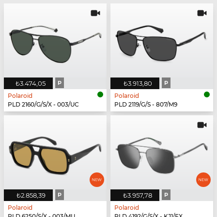
₺3.474,05
P
₺3.913,80
P
Polaroid
Polaroid
PLD 2160/G/S/X - 003/UC
PLD 2119/G/S - 807/M9
₺2.858,39
P
₺3.957,78
P
Polaroid
Polaroid
PLD 6250/S/X - 003/MU
PLD 4192/G/S/X - KJ1/EX