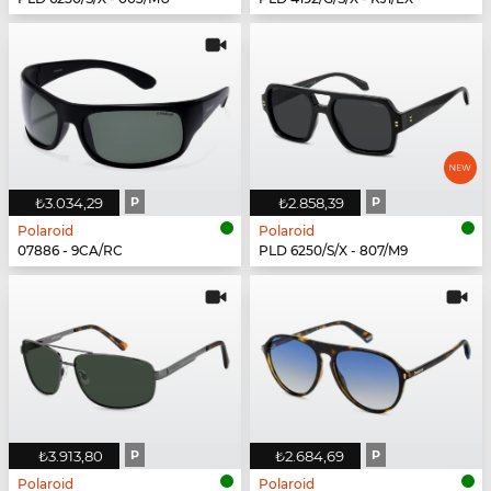
₺3.034,29
P
₺2.858,39
P
Polaroid
Polaroid
07886 - 9CA/RC
PLD 6250/S/X - 807/M9
₺3.913,80
P
₺2.684,69
P
Polaroid
Polaroid