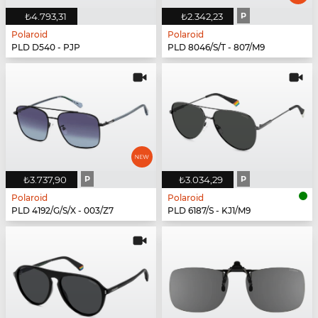
₺4.793,31
₺2.342,23
P
Polaroid
Polaroid
PLD D540 - PJP
PLD 8046/S/T - 807/M9
₺3.737,90
P
₺3.034,29
P
Polaroid
Polaroid
PLD 4192/G/S/X - 003/Z7
PLD 6187/S - KJ1/M9