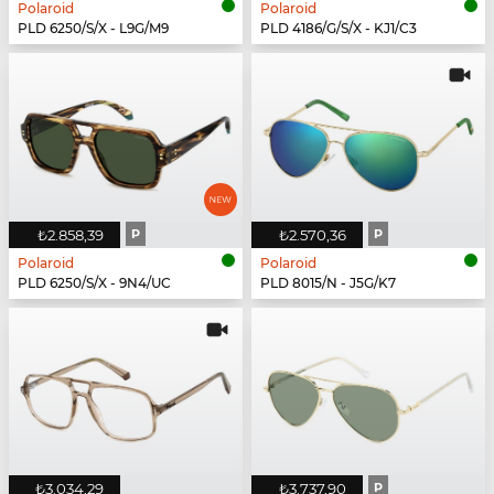
Polaroid
Polaroid
PLD 6250/S/X - L9G/M9
PLD 4186/G/S/X - KJ1/C3
₺2.858,39
P
₺2.570,36
P
Polaroid
Polaroid
PLD 6250/S/X - 9N4/UC
PLD 8015/N - J5G/K7
₺3.034,29
₺3.737,90
P