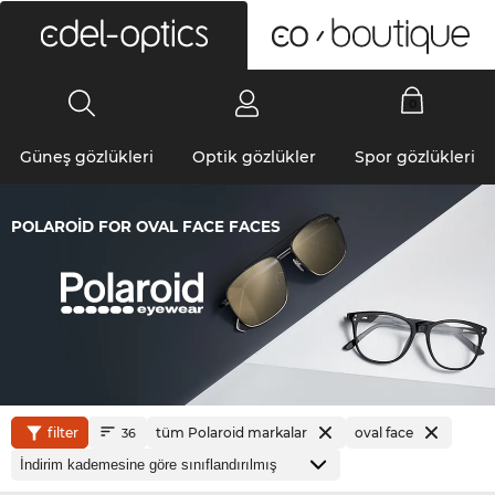
0
Güneş gözlükleri
Optik gözlükler
Spor gözlükleri
POLAROID FOR OVAL FACE FACES
filter
tüm Polaroid markalar
oval face
36