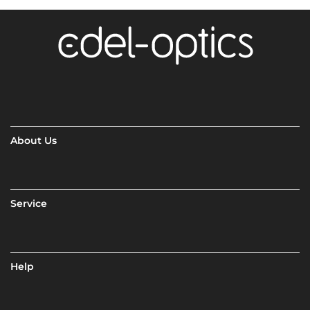
About Us
Service
Help