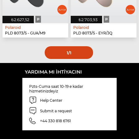
₺2.627,52
P
₺2.703,93
P
Polaroid
Polaroid
PLD 8073/S - GUA/M9
PLD 8073/S - EYR/JQ
1
/1
YARDIMA MI IHTIYACINI
Pzts-Cuma saat 10-19 e kadar
hizmetinizdeyiz
Help Center
Submit a request
+44 330 818 6761