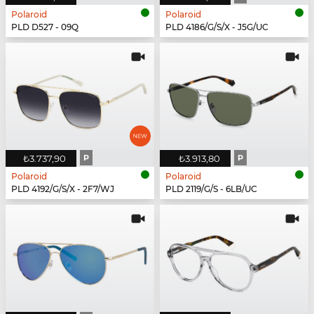
Polaroid
Polaroid
PLD D527 - 09Q
PLD 4186/G/S/X - J5G/UC
₺3.737,90
P
₺3.913,80
P
Polaroid
Polaroid
PLD 4192/G/S/X - 2F7/WJ
PLD 2119/G/S - 6LB/UC