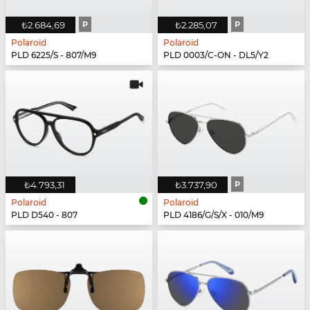
₺2.684,69
P
₺2.285,07
P
Polaroid
Polaroid
PLD 6225/S - 807/M9
PLD 0003/C-ON - DL5/Y2
₺4.793,31
₺3.737,90
P
Polaroid
Polaroid
PLD D540 - 807
PLD 4186/G/S/X - 010/M9