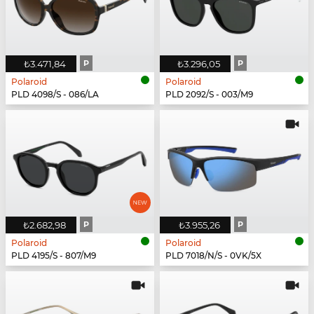
₺3.471,84
P
₺3.296,05
P
Polaroid
Polaroid
PLD 4098/S - 086/LA
PLD 2092/S - 003/M9
₺2.682,98
P
₺3.955,26
P
Polaroid
Polaroid
PLD 4195/S - 807/M9
PLD 7018/N/S - 0VK/5X