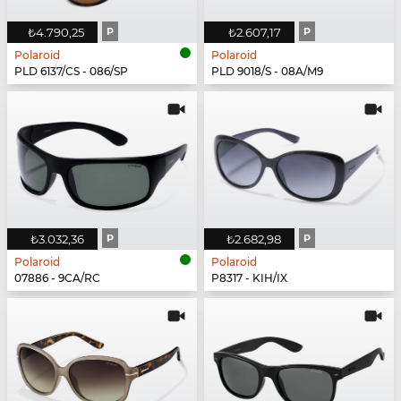
₺4.790,25
P
₺2.607,17
P
Polaroid
Polaroid
PLD 6137/CS - 086/SP
PLD 9018/S - 08A/M9
₺3.032,36
P
₺2.682,98
P
Polaroid
Polaroid
07886 - 9CA/RC
P8317 - KIH/IX