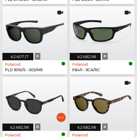
₺2.607,17
P
₺2.682,98
P
Polaroid
Polaroid
PLD 9010/S - 003/M9
P8411 - 9CA/RC
₺2.682,98
P
₺2.682,98
P
Polaroid
Polaroid