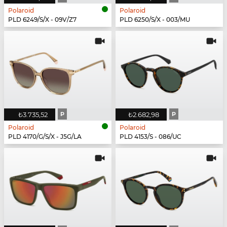
Polaroid
Polaroid
PLD 6249/S/X - 09V/Z7
PLD 6250/S/X - 003/MU
₺3.735,52
P
₺2.682,98
P
Polaroid
Polaroid
PLD 4170/G/S/X - J5G/LA
PLD 4153/S - 086/UC