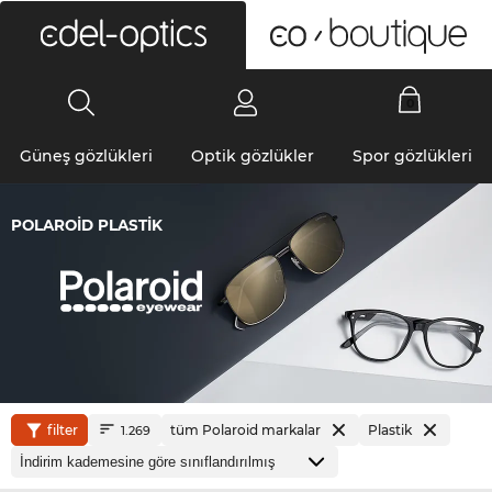
0
Güneş gözlükleri
Optik gözlükler
Spor gözlükleri
POLAROID PLASTIK
filter
tüm Polaroid markalar
Plastik
1.269