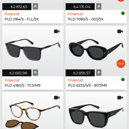
₺2.812,63
P
₺4.131,04
P
Polaroid
Polaroid
PLD 2164/S - FLL/5X
PLD 7060/S - 003/5X
₺2.682,98
P
₺2.856,57
P
Polaroid
Polaroid
PLD 4180/S - 7C5/M9
PLD 6253/S/X - 807/M9