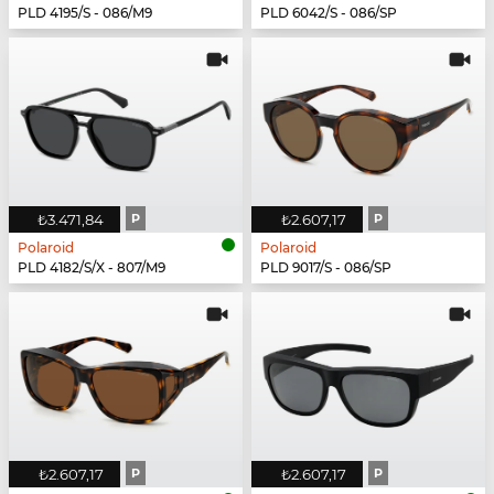
PLD 4195/S - 086/M9
PLD 6042/S - 086/SP
₺3.471,84
P
₺2.607,17
P
Polaroid
Polaroid
PLD 4182/S/X - 807/M9
PLD 9017/S - 086/SP
₺2.607,17
P
₺2.607,17
P