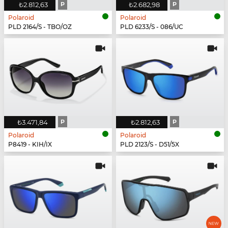
₺2.812,63
P
₺2.682,98
P
Polaroid
Polaroid
PLD 2164/S - TBO/OZ
PLD 6233/S - 086/UC
₺3.471,84
P
₺2.812,63
P
Polaroid
Polaroid
P8419 - KIH/IX
PLD 2123/S - D51/5X