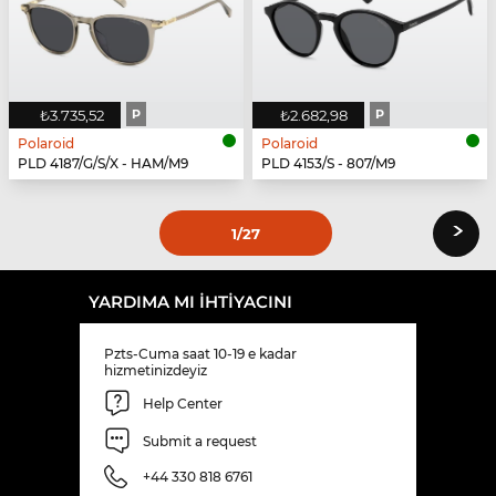
₺3.735,52
P
₺2.682,98
P
Polaroid
Polaroid
PLD 4187/G/S/X - HAM/M9
PLD 4153/S - 807/M9
›
1
/27
YARDIMA MI IHTIYACINI
Pzts-Cuma saat 10-19 e kadar
hizmetinizdeyiz
Help Center
Submit a request
+44 330 818 6761