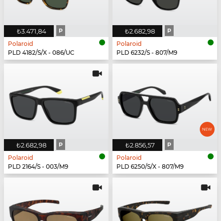
₺3.471,84
P
₺2.682,98
P
Polaroid
Polaroid
PLD 4182/S/X - 086/UC
PLD 6232/S - 807/M9
₺2.682,98
P
₺2.856,57
P
Polaroid
Polaroid
PLD 2164/S - 003/M9
PLD 6250/S/X - 807/M9