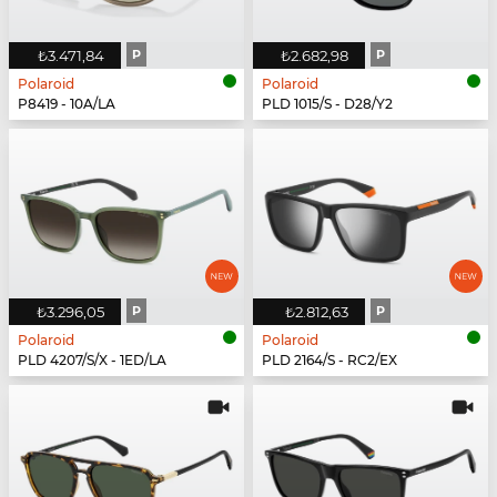
₺3.471,84
P
₺2.682,98
P
Polaroid
Polaroid
P8419 - 10A/LA
PLD 1015/S - D28/Y2
₺3.296,05
P
₺2.812,63
P
Polaroid
Polaroid
PLD 4207/S/X - 1ED/LA
PLD 2164/S - RC2/EX