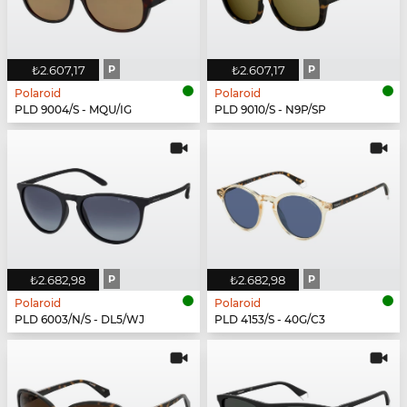
₺2.607,17
P
₺2.607,17
P
Polaroid
Polaroid
PLD 9004/S - MQU/IG
PLD 9010/S - N9P/SP
₺2.682,98
P
₺2.682,98
P
Polaroid
Polaroid
PLD 6003/N/S - DL5/WJ
PLD 4153/S - 40G/C3