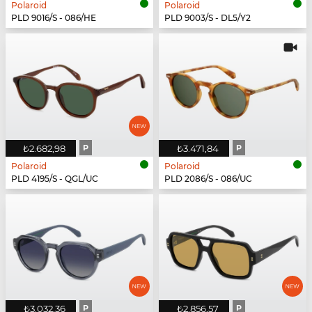
Polaroid
Polaroid
PLD 9016/S - 086/HE
PLD 9003/S - DL5/Y2
₺2.682,98
P
₺3.471,84
P
Polaroid
Polaroid
PLD 4195/S - QGL/UC
PLD 2086/S - 086/UC
₺3.032,36
P
₺2.856,57
P