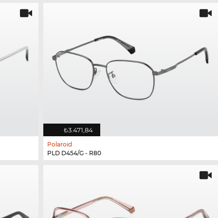
₺3.471,84
Polaroid
PLD D454/G - R80