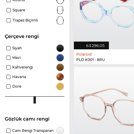
Square
Trapez Biçimli
çerçeve rengi
₺3.296,05
Siyah
Polaroid
Mavi
PLD K001 - 8RU
Kahverengi
Havana
Dore
Gözlük camı rengi
Cam Rengi Transparan