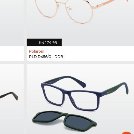
₺4.174,99
Polaroid
PLD D456/G - DDB