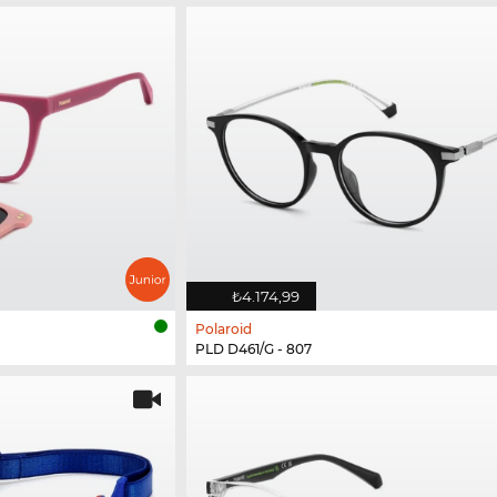
₺4.174,99
Polaroid
PLD D461/G - 807