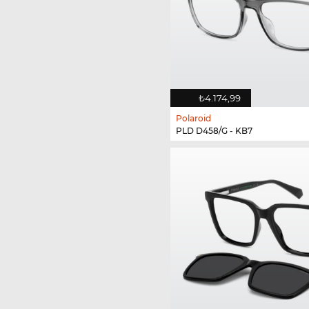
₺4.174,99
Polaroid
PLD D458/G - KB7