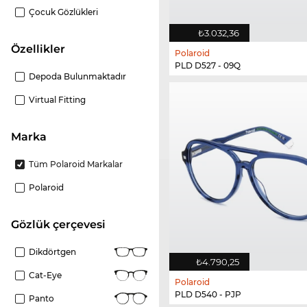
Çocuk Gözlükleri
₺3.032,36
Özellikler
Polaroid
PLD D527 - 09Q
Depoda Bulunmaktadır
Virtual Fitting
Marka
Tüm Polaroid Markalar
Polaroid
gözlük çerçevesi
Dikdörtgen
₺4.790,25
Cat-Eye
Polaroid
PLD D540 - PJP
Panto