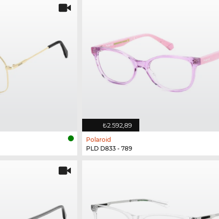
₺2.592,89
Polaroid
PLD D833 - 789