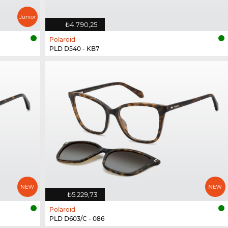
₺4.790,25
Polaroid
PLD D540 - KB7
₺5.229,73
Polaroid
PLD D603/C - 086