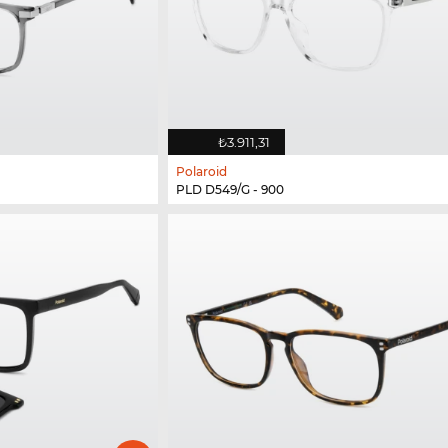
₺3.911,31
Polaroid
PLD D549/G - 900