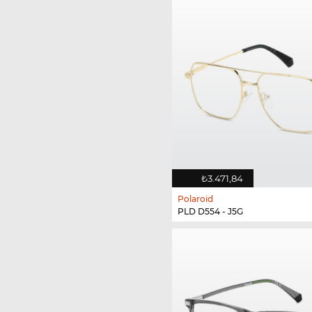
₺3.471,84
Polaroid
PLD D554 - J5G