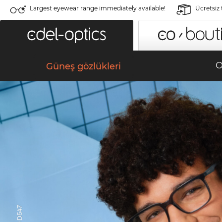
Largest eyewear range immediately available!
Ücretsiz
O
Güneş gözlükleri