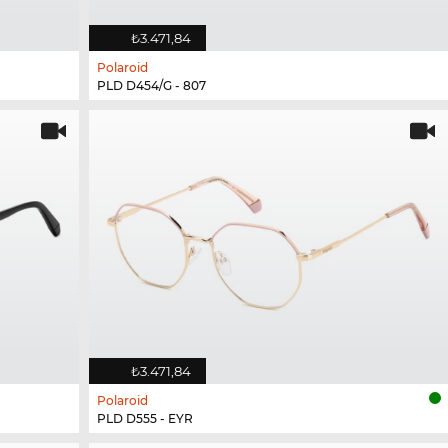
₺3.471,84
Polaroid
PLD D454/G - 807
₺3.471,84
Polaroid
PLD D555 - EYR