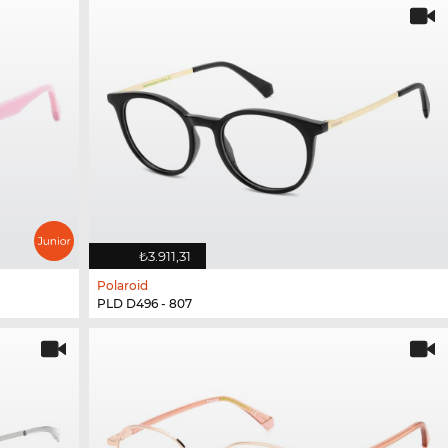
₺3.911,31
Polaroid
PLD D496 - 807