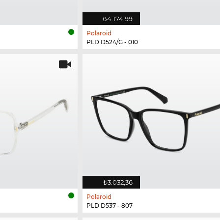
₺4.174,99
Polaroid
PLD D524/G - 010
₺3.032,36
Polaroid
PLD D537 - 807