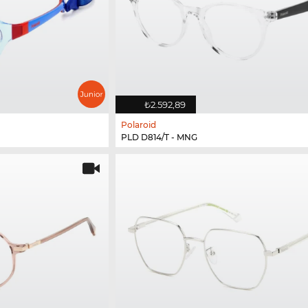
₺2.592,89
Polaroid
PLD D814/T - MNG