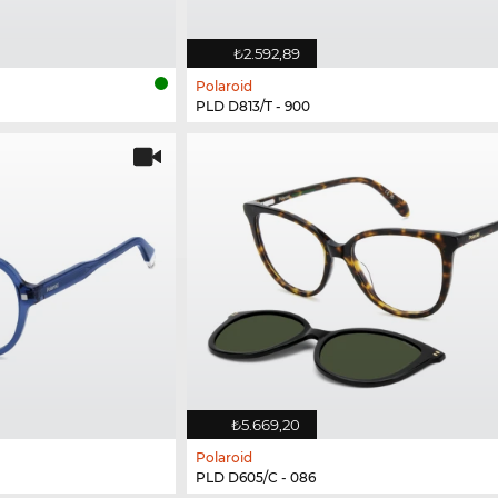
₺2.592,89
Polaroid
PLD D813/T - 900
₺5.669,20
Polaroid
PLD D605/C - 086