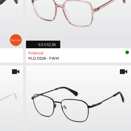
₺3.032,36
Polaroid
PLD D526 - FWM