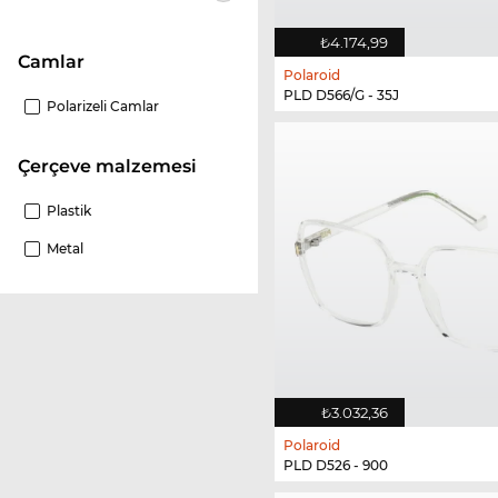
₺4.174,99
camlar
Polaroid
PLD D566/G - 35J
Polarizeli Camlar
Çerçeve malzemesi
Plastik
Metal
₺3.032,36
Polaroid
PLD D526 - 900