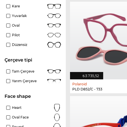
Kare
Yuvarlak
Oval
Pilot
Düzensiz
çerçeve tipi
Tam Çerçeve
₺3.735,52
Yarım Çerçeve
Polaroid
PLD D852/C - 733
Face shape
Heart
Oval Face
Round