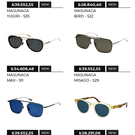
₺39.552,55
₺28.840,40
MASUNAGA
MASUNAGA
YUGIRI - S35
BIRD - S22
₺34.608,48
₺39.552,55
MASUNAGA
MASUNAGA
MAX - S11
MISAGO - S29
₺39.552,55
₺28.291,06