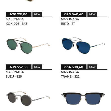
₺28.291,06
₺28.840,40
MASUNAGA
MASUNAGA
KOKI076 - S43
BIRD - S11
₺39.552,55
₺34.608,48
MASUNAGA
MASUNAGA
SUZU - S29
TRANE - S22