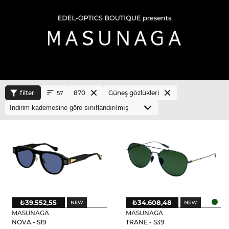
filter
870
Güneş gözlükleri
57
₺39.552,55
₺34.608,48
MASUNAGA
MASUNAGA
NOVA - S19
TRANE - S39