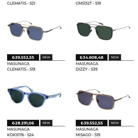
CLEMATIS - S21
GMS132T - S19
₺39.552,55
₺34.608,48
MASUNAGA
MASUNAGA
CLEMATIS - S19
DIZZY - S39
₺28.291,06
₺39.552,55
MASUNAGA
MASUNAGA
KOKI076 - S24
MISAGO - S19