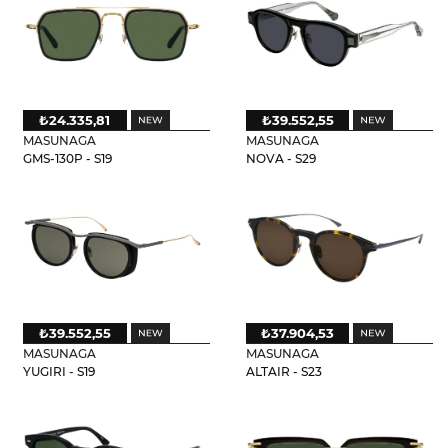
₺24.335,81
₺39.552,55
MASUNAGA
MASUNAGA
GMS-130P - S19
NOVA - S29
₺39.552,55
₺37.904,53
MASUNAGA
MASUNAGA
YUGIRI - S19
ALTAIR - S23