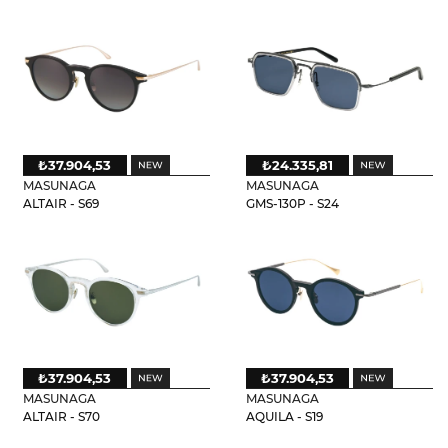
₺37.904,53
₺24.335,81
MASUNAGA
MASUNAGA
ALTAIR - S69
GMS-130P - S24
₺37.904,53
₺37.904,53
MASUNAGA
MASUNAGA
ALTAIR - S70
AQUILA - S19