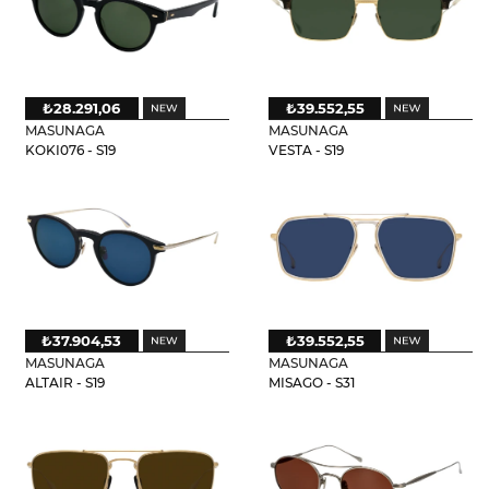
₺28.291,06
₺39.552,55
MASUNAGA
MASUNAGA
KOKI076 - S19
VESTA - S19
₺37.904,53
₺39.552,55
MASUNAGA
MASUNAGA
ALTAIR - S19
MISAGO - S31