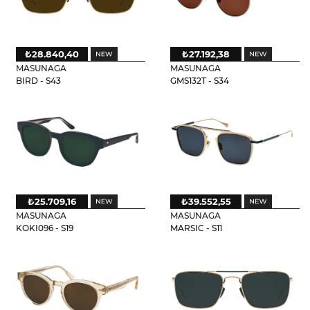
₺28.840,40
₺27.192,38
MASUNAGA
MASUNAGA
BIRD - S43
GMS132T - S34
₺25.709,16
₺39.552,55
MASUNAGA
MASUNAGA
KOKI096 - S19
MARSIC - S11