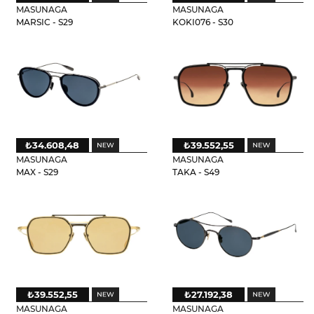
MASUNAGA
MASUNAGA
MARSIC - S29
KOKI076 - S30
₺34.608,48
₺39.552,55
MASUNAGA
MASUNAGA
MAX - S29
TAKA - S49
₺39.552,55
₺27.192,38
MASUNAGA
MASUNAGA