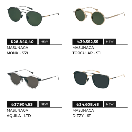
₺28.840,40
₺39.552,55
MASUNAGA
MASUNAGA
MONK - S39
TORCULAR - S11
₺37.904,53
₺34.608,48
MASUNAGA
MASUNAGA
AQUILA - LTD
DIZZY - S11