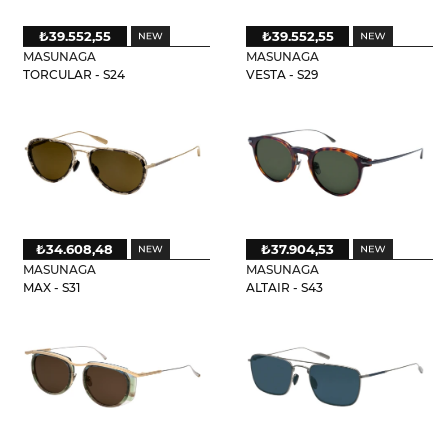
₺39.552,55
₺39.552,55
MASUNAGA
MASUNAGA
TORCULAR - S24
VESTA - S29
₺34.608,48
₺37.904,53
MASUNAGA
MASUNAGA
MAX - S31
ALTAIR - S43