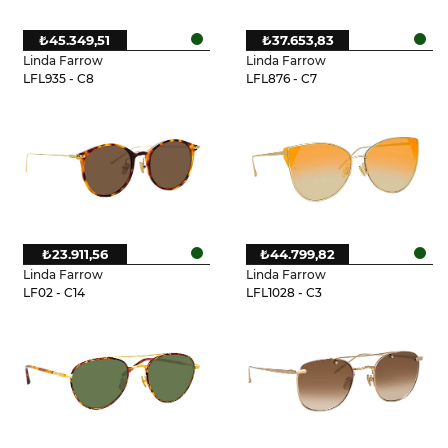
₺45.349,51
₺37.653,83
Linda Farrow
Linda Farrow
LFL935 - C8
LFL876 - C7
₺23.911,56
₺44.799,82
Linda Farrow
Linda Farrow
LF02 - C14
LFL1028 - C3