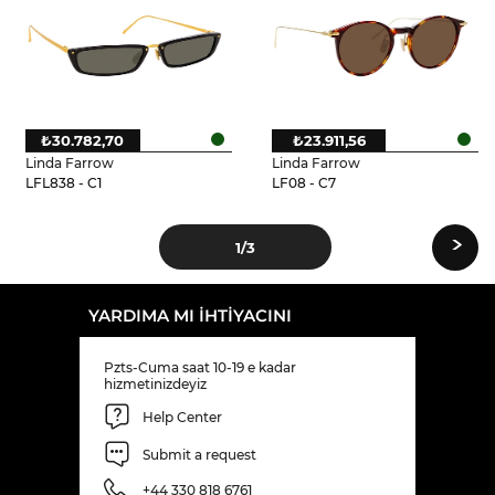
₺30.782,70
₺23.911,56
Linda Farrow
Linda Farrow
LFL838 - C1
LF08 - C7
›
1
/3
YARDIMA MI IHTIYACINI
Pzts-Cuma saat 10-19 e kadar
hizmetinizdeyiz
Help Center
Submit a request
+44 330 818 6761