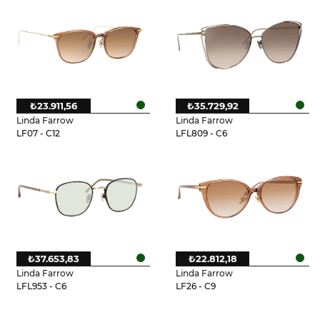
₺23.911,56
₺35.729,92
Linda Farrow
Linda Farrow
LF07 - C12
LFL809 - C6
₺37.653,83
₺22.812,18
Linda Farrow
Linda Farrow
LFL953 - C6
LF26 - C9