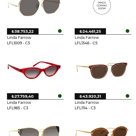
₺38.753,22
₺24.461,25
Linda Farrow
Linda Farrow
LFL1009 - C5
LFL1346 - C5
₺27.759,40
₺43.920,31
Linda Farrow
Linda Farrow
LFL965 - C3
LFL1114 - C3