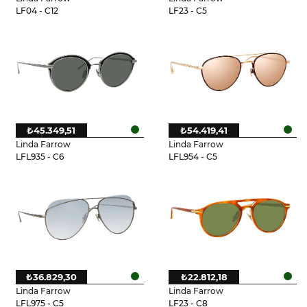
LF04 - C12
LF23 - C5
₺45.349,51
₺54.419,41
Linda Farrow
Linda Farrow
LFL935 - C6
LFL954 - C5
₺36.829,30
₺22.812,18
Linda Farrow
Linda Farrow
LFL975 - C5
LF23 - C8