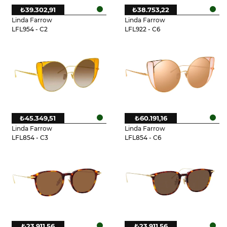
₺39.302,91
₺38.753,22
Linda Farrow
Linda Farrow
LFL954 - C2
LFL922 - C6
₺45.349,51
₺60.191,16
Linda Farrow
Linda Farrow
LFL854 - C3
LFL854 - C6
₺23.911,56
₺23.911,56