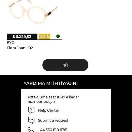
₺6.229,53
40 %
EYO
Flora Joan - 02
1
/1
YARDIMA MI IHTIYACINI
Pzts-Cuma saat 10-19 e kadar
hizmetinizdeyiz
Help Center
Submit a request
+44 330 818 6761