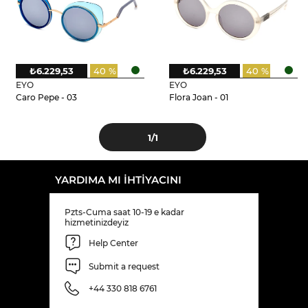
₺6.229,53
40 %
₺6.229,53
40 %
EYO
EYO
Caro Pepe - 03
Flora Joan - 01
1
/1
YARDIMA MI IHTIYACINI
Pzts-Cuma saat 10-19 e kadar
hizmetinizdeyiz
Help Center
Submit a request
+44 330 818 6761