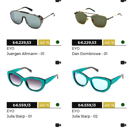
₺6.229,53
40 %
₺6.229,53
40 %
EYO
EYO
Juergen Altmann - 01
Dan Dombrowe - 01
₺6.559,13
40 %
₺6.559,13
40 %
EYO
EYO
Julia Starp - 01
Julia Starp - 02