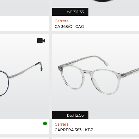
₺8.311,33
Carrera
CA 368/C - CAG
₺6.112,56
Carrera
CARRERA 383 - KB7