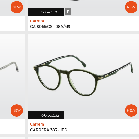
₺7.431,82
P
Carrera
CA 8066/CS - 08A/M9
₺6.552,32
Carrera
CARRERA 383 - 1ED