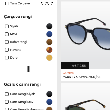
Tam Çerçeve
çerçeve rengi
Siyah
Mavi
Kahverengi
Havana
Dore
₺6.112,56
Carrera
CARRERA 342/S - 2M2/08
Gözlük camı rengi
Cam Rengi Siyah
Cam Rengi Mavi
Cam Rengi Kahverengi