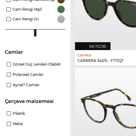
Cam Rengi Yeşil
Cam Rengi Gri
₺6.112,56
camlar
Carrera
CARRERA 342/S - FTT/QT
Görsel Güç Lensleri Olabilir
Polarizeli Camlar
Aynal? Camlar
Çerçeve malzemesi
Plastik
Metal