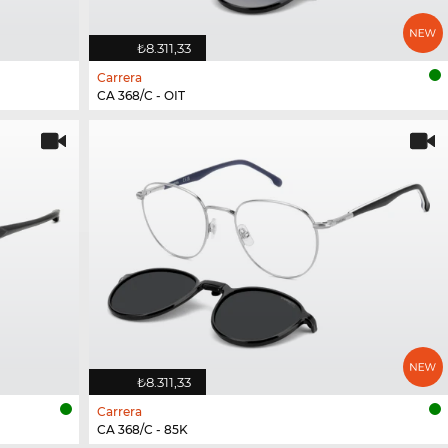
₺8.311,33
Carrera
CA 368/C - OIT
₺8.311,33
Carrera
CA 368/C - 85K