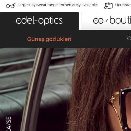
Largest eyewear range immediately available!
Ücretsiz
O
Güneş gözlükleri