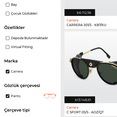
Bay
₺6.112,56
Çocuk Gözlükleri
Carrera
CARRERA 301/S - KB7/KU
Özellikler
Depoda Bulunmaktadır
Virtual Fitting
Marka
Carrera
gözlük çerçevesi
Panto
₺13.148,61
Carrera
çerçeve tipi
C SPORT 05/S - AOZ/QT