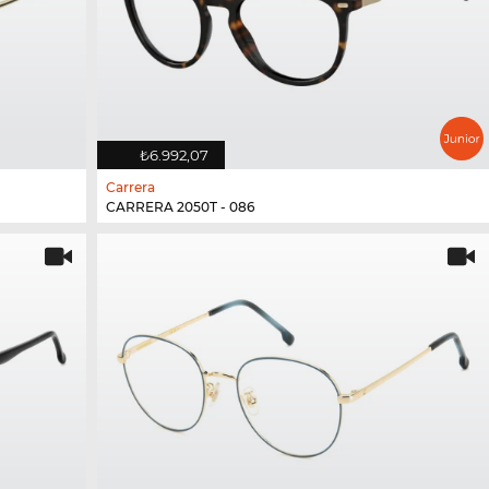
₺6.992,07
Carrera
CARRERA 2050T - 086