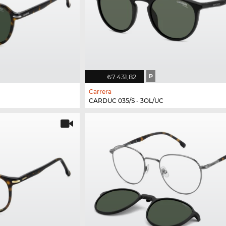
₺7.431,82
P
Carrera
CARDUC 035/S - 3OL/UC