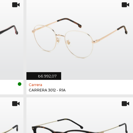
₺6.992,07
Carrera
CARRERA 3012 - R1A