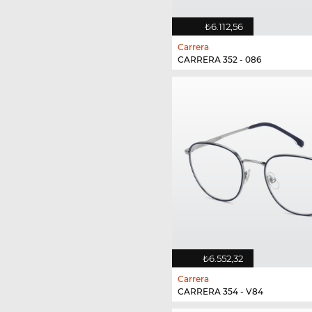
₺6.112,56
Carrera
CARRERA 352 - 086
₺6.552,32
Carrera
CARRERA 354 - V84