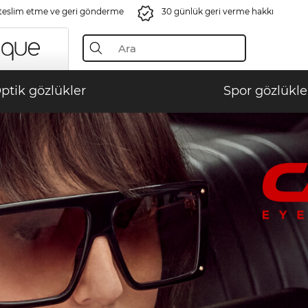
 teslim etme ve geri gönderme
30 günlük geri verme hakkı
ptik gözlükler
Spor gözlükle