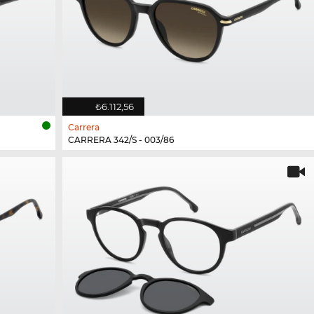
₺6.112,56
Carrera
CARRERA 342/S - 003/86