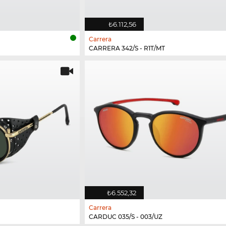
₺6.112,56
Carrera
CARRERA 342/S - R1T/MT
₺6.552,32
Carrera
CARDUC 035/S - 003/UZ