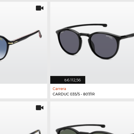
₺6.112,56
Carrera
CARDUC 035/S - 807/IR