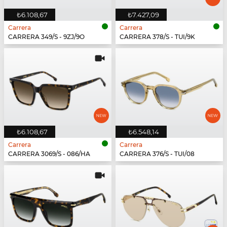
₺6.108,67
₺7.427,09
Carrera
Carrera
CARRERA 349/S - 9ZJ/9O
CARRERA 378/S - TUI/9K
₺6.108,67
₺6.548,14
Carrera
Carrera
CARRERA 3069/S - 086/HA
CARRERA 376/S - TUI/08