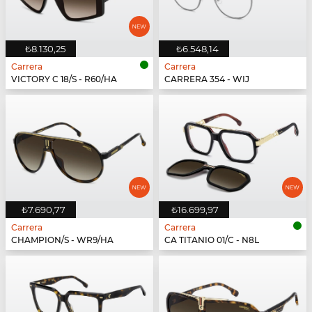
₺8.130,25
₺6.548,14
Carrera
Carrera
VICTORY C 18/S - R60/HA
CARRERA 354 - WIJ
₺7.690,77
₺16.699,97
Carrera
Carrera
CHAMPION/S - WR9/HA
CA TITANIO 01/C - N8L