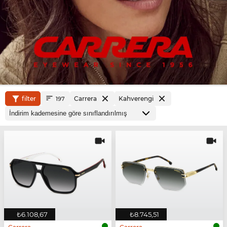
filter
Carrera
Kahverengi
197
₺6.108,67
₺8.745,51