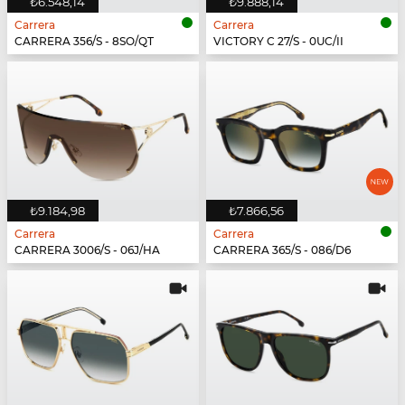
₺6.548,14
₺9.888,14
Carrera
Carrera
CARRERA 356/S - 8SO/QT
VICTORY C 27/S - 0UC/II
₺9.184,98
₺7.866,56
Carrera
Carrera
CARRERA 3006/S - 06J/HA
CARRERA 365/S - 086/D6