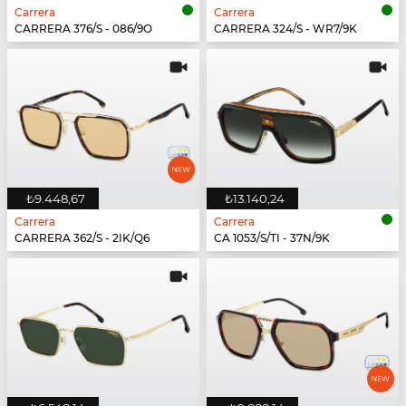
Carrera
Carrera
CARRERA 376/S - 086/9O
CARRERA 324/S - WR7/9K
₺9.448,67
₺13.140,24
Carrera
Carrera
CARRERA 362/S - 2IK/Q6
CA 1053/S/TI - 37N/9K