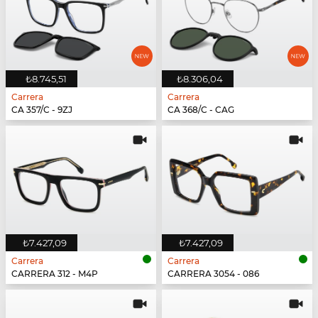
₺8.745,51
₺8.306,04
Carrera
Carrera
CA 357/C - 9ZJ
CA 368/C - CAG
₺7.427,09
₺7.427,09
Carrera
Carrera
CARRERA 312 - M4P
CARRERA 3054 - 086