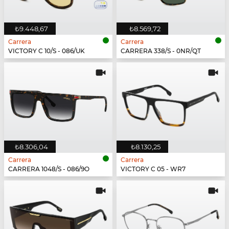
₺9.448,67
₺8.569,72
Carrera
Carrera
VICTORY C 10/S - 086/UK
CARRERA 338/S - 0NR/QT
₺8.306,04
₺8.130,25
Carrera
Carrera
CARRERA 1048/S - 086/9O
VICTORY C 05 - WR7