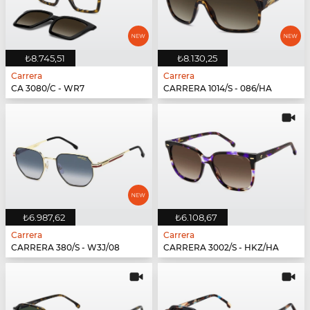
₺8.745,51
₺8.130,25
Carrera
Carrera
CA 3080/C - WR7
CARRERA 1014/S - 086/HA
₺6.987,62
₺6.108,67
Carrera
Carrera
CARRERA 380/S - W3J/08
CARRERA 3002/S - HKZ/HA