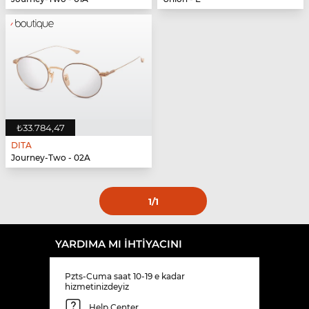
₺33.784,47
DITA
Journey-Two - 02A
1
/1
YARDIMA MI IHTIYACINI
Pzts-Cuma saat 10-19 e kadar
hizmetinizdeyiz
Help Center