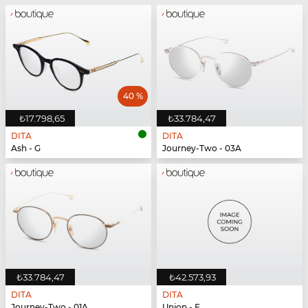
40 %
₺17.798,65
₺33.784,47
DITA
DITA
Ash - G
Journey-Two - 03A
₺33.784,47
₺42.573,93
DITA
DITA
Journey-Two - 01A
Union - E