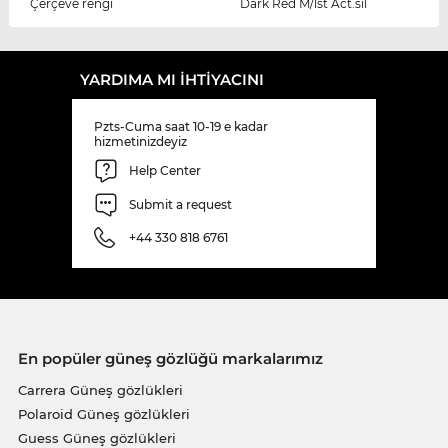
Çerçeve rengi
Dark Red M/lst Act.sil
YARDIMA MI IHTIYACINI
Pzts-Cuma saat 10-19 e kadar
hizmetinizdeyiz
Help Center
Submit a request
+44 330 818 6761
En popüler güneş gözlüğü markalarımız
Carrera Güneş gözlükleri
Polaroid Güneş gözlükleri
Guess Güneş gözlükleri