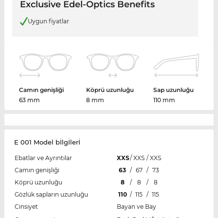
Exclusive Edel-Optics Benefits
Uygun fiyatlar
Camın genişliği
Köprü uzunluğu
Sap uzunluğu
63 mm
8 mm
110 mm
E 001 Model bİlgİlerİ
Ebatlar ve Ayrıntılar
XXS
/
XXS
/
XXS
Camın genişliği
63
/
67
/
73
Köprü uzunluğu
8
/
8
/
8
Gözlük sapların uzunluğu
110
/
115
/
115
Cinsiyet
Bayan ve Bay