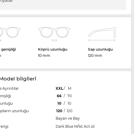
fiyatlar
genişliği
Köprü uzunluğu
Sap uzunluğu
m
10 mm
120 mm
Model bİlgİlerİ
e Ayrıntılar
XXL
/
M
nişliği
66
/
70
zunluğu
10
/
10
apların uzunluğu
120
/
120
Bayan ve Bay
rengi
Dark Blue M/lst Act.sil