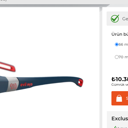
Ge
Ürün b
66
70
₺
10.3
Gümrük ve
Exclus