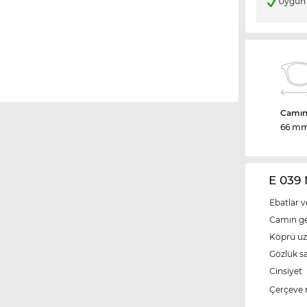
Uygun 
Camın 
66 m
E 039 
Ebatlar v
Camın ge
Köprü u
Gözlük s
Cinsiyet
Çerçeve 