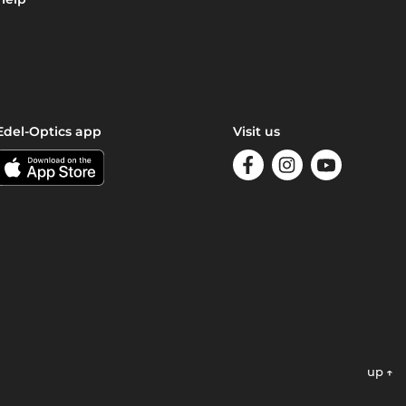
Edel-Optics app
Visit us
up