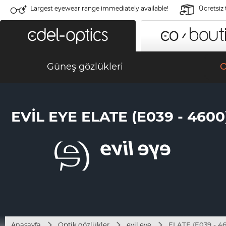
Largest eyewear range immediately available!
Ücretsiz
Güneş gözlükleri
O
EVIL EYE ELATE (E039 - 4600
Anasayfa
Optik gözlükler
evil eye
ELATE (E039 - 4