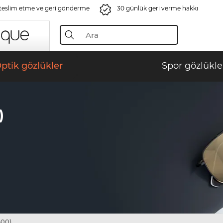
 teslim etme ve geri gönderme
30 günlük geri verme hakkı
ptik gözlükler
Spor gözlükle
)
600)