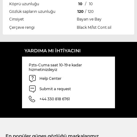
Köprü uzunluğu
10
/
10
Gözlük sapların uzunluğu
120
/
120
Cinsiyet
Bayan ve Bay
Çerçeve rengi
Black M/lst Cont.sil
YARDIMA MI IHTIYACINI
Pzts-Cuma saat 10-19 e kadar
hizmetinizdeyiz
Help Center
Submit a request
+44 330 818 6761
En popüler güneş gözlüğü markalarımız