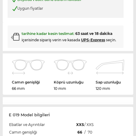
Uygun fiyatlar
tarihine kadar kesin teslimat:
63 saat ve 18 dakika
içerisinde sipariş verin ve kasada
UPS-Express
seçin.
Camın genişliği
Köprü uzunluğu
Sap uzunluğu
66 mm
10 mm
120 mm
E 019 Model bİlgİlerİ
Ebatlar ve Ayrıntılar
XXS
/
XXS
Camın genişliği
66
/
70