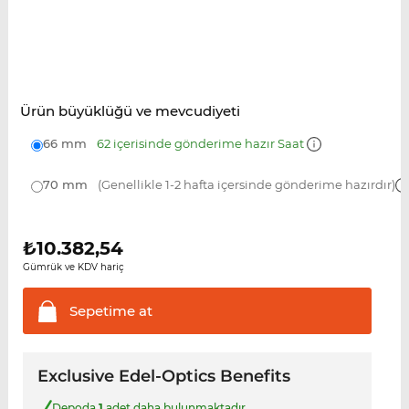
Ürün büyüklüğü ve mevcudiyeti
66 mm
62 içerisinde gönderime hazır Saat
70 mm
(Genellikle 1-2 hafta içersinde gönderime hazırdır)
₺
10.382,54
Gümrük ve KDV hariç
Sepetime
at
Exclusive Edel-Optics Benefits
Depoda
1
adet daha bulunmaktadır