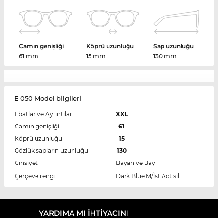
Camın genişliği
Köprü uzunluğu
Sap uzunluğu
61 mm
15 mm
130 mm
E 050 Model bİlgİlerİ
Ebatlar ve Ayrıntılar
XXL
Camın genişliği
61
Köprü uzunluğu
15
Gözlük sapların uzunluğu
130
Cinsiyet
Bayan ve Bay
Çerçeve rengi
Dark Blue M/lst Act.sil
YARDIMA MI IHTIYACINI