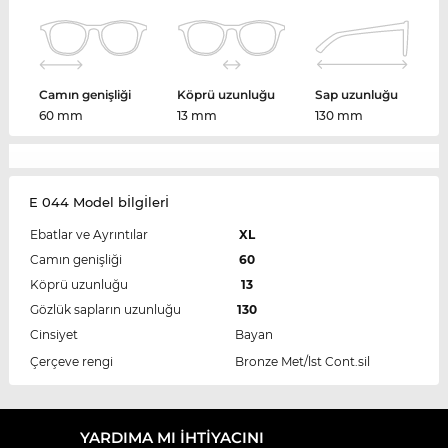
Camın genişliği
Köprü uzunluğu
Sap uzunluğu
60 mm
13 mm
130 mm
E 044 Model bİlgİlerİ
Ebatlar ve Ayrıntılar
XL
Camın genişliği
60
Köprü uzunluğu
13
Gözlük sapların uzunluğu
130
Cinsiyet
Bayan
Çerçeve rengi
Bronze Met/lst Cont.sil
YARDIMA MI IHTIYACINI