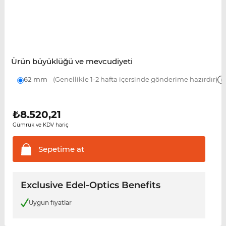
Ürün büyüklüğü ve mevcudiyeti
62 mm
(Genellikle 1-2 hafta içersinde gönderime hazırdır)
₺
8.520,21
Gümrük ve KDV hariç
Sepetime
at
Exclusive Edel-Optics Benefits
Uygun fiyatlar