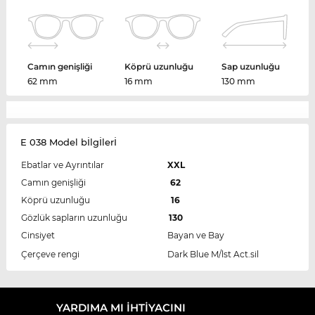
Camın genişliği
Köprü uzunluğu
Sap uzunluğu
62 mm
16 mm
130 mm
E 038 Model bİlgİlerİ
Ebatlar ve Ayrıntılar
XXL
Camın genişliği
62
Köprü uzunluğu
16
Gözlük sapların uzunluğu
130
Cinsiyet
Bayan ve Bay
Çerçeve rengi
Dark Blue M/lst Act.sil
YARDIMA MI IHTIYACINI