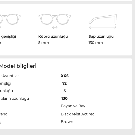
genişliği
Köprü uzunluğu
Sap uzunluğu
m
5 mm
130 mm
Model bİlgİlerİ
e Ayrıntılar
XXS
nişliği
72
zunluğu
5
apların uzunluğu
130
Bayan ve Bay
rengi
Black M/lst Act.red
gi
Brown