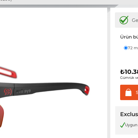
Ge
Ürün b
72
₺
10.3
Gümrük ve
Exclus
Uygun 