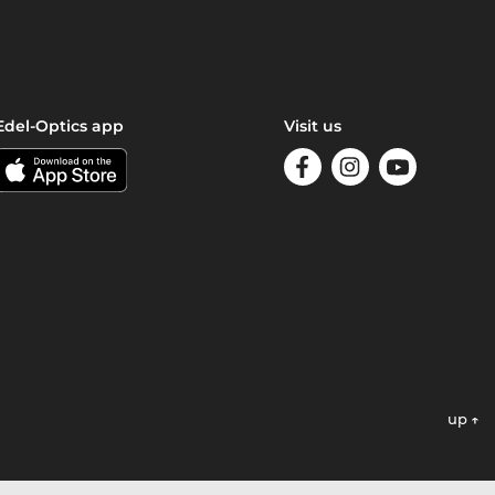
Edel-Optics app
Visit us
up