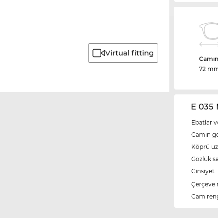
Virtual fitting
Camın 
72 m
E 035 
Ebatlar v
Camın ge
Köprü u
Gözlük s
Cinsiyet
Çerçeve 
Cam ren