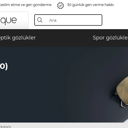
 teslim etme ve geri gönderme
30 günlük geri verme hakkı
ptik gözlükler
Spor gözlükle
0)
 9200)