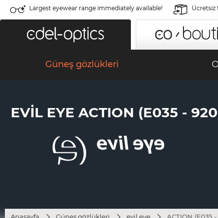
Largest eyewear range immediately available!
Ücretsiz
Güneş gözlükleri
O
EVIL EYE ACTION (E035 - 920
Anasayfa
Güneş gözlükleri
evil eye
ACTION (E035 -