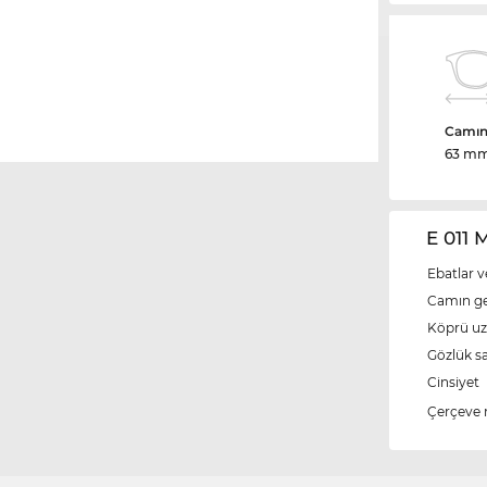
Camın 
63 m
E 011 
Ebatlar v
Camın ge
Köprü u
Gözlük s
Cinsiyet
Çerçeve 