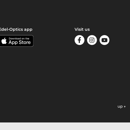
Edel-Optics app
Visit us
up