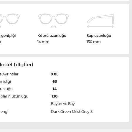
genişliği
Köprü uzunluğu
Sap uzunluğu
m
14 mm
130 mm
Model bİlgİlerİ
e Ayrıntılar
XXL
nişliği
63
zunluğu
14
apların uzunluğu
130
Bayan ve Bay
rengi
Dark Green M/lst Grey Sil