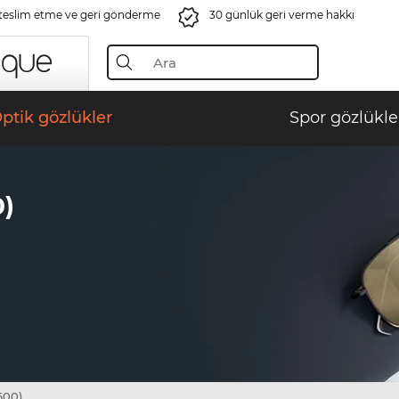
 teslim etme ve geri gönderme
30 günlük geri verme hakkı
ptik gözlükler
Spor gözlükle
0)
600)