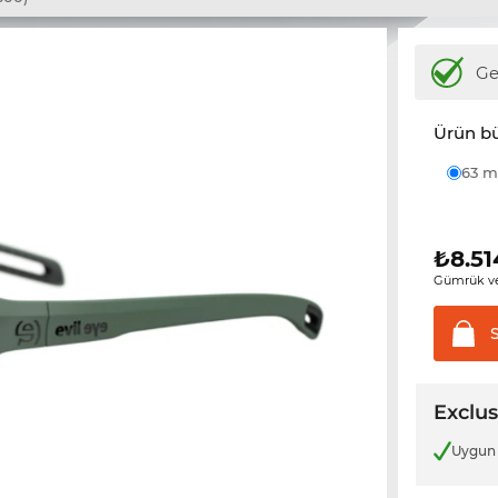
Ge
Ürün b
63
₺
8.51
Gümrük ve
Exclus
Uygun 