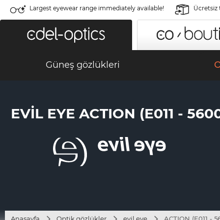
Largest eyewear range immediately available!
Ücretsiz
Güneş gözlükleri
O
EVIL EYE ACTION (E011 - 560
Anasayfa
Optik gözlükler
evil eye
ACTION (E011 - 5