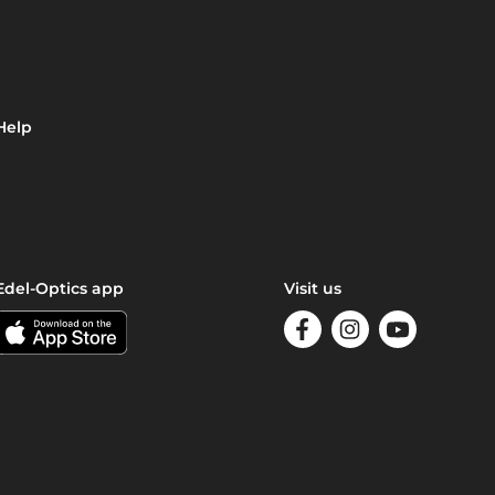
Help
Edel-Optics app
Visit us