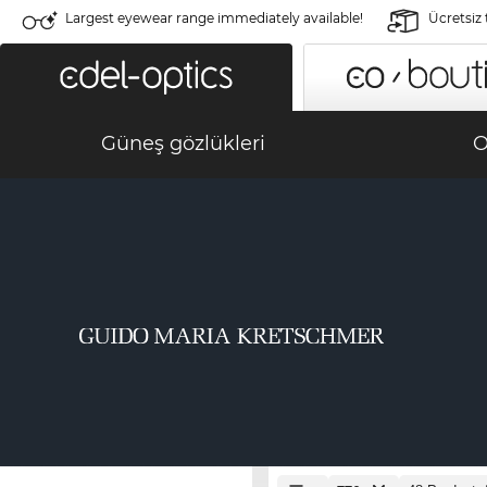
Largest eyewear range immediately available!
Ücretsiz
Güneş gözlükleri
O