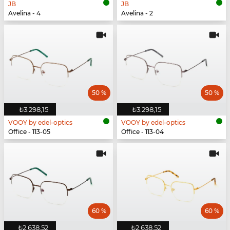
JB
JB
Avelina - 4
Avelina - 2
50 %
50 %
₺3.298,15
₺3.298,15
VOOY by edel-optics
VOOY by edel-optics
Office - 113-05
Office - 113-04
60 %
60 %
₺2.638,52
₺2.638,52