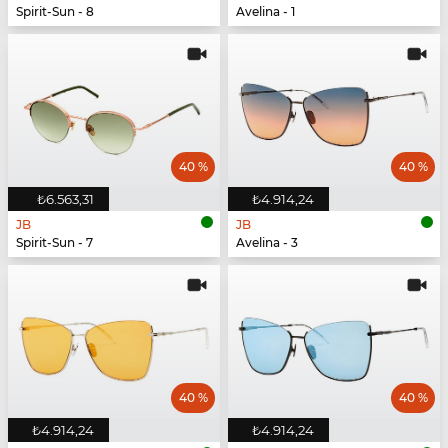
Spirit-Sun - 8
Avelina - 1
40 %
40 %
₺6.563,31
₺4.914,24
JB
JB
Spirit-Sun - 7
Avelina - 3
40 %
40 %
₺4.914,24
₺4.914,24