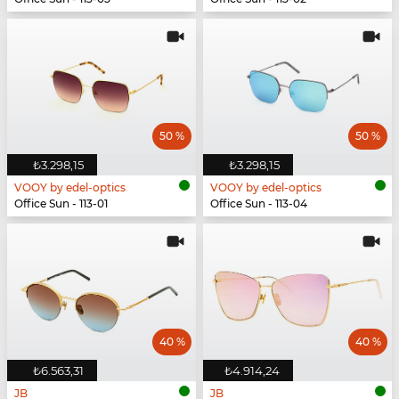
50 %
50 %
₺3.298,15
₺3.298,15
VOOY by edel-optics
VOOY by edel-optics
Office Sun - 113-01
Office Sun - 113-04
40 %
40 %
₺6.563,31
₺4.914,24
JB
JB