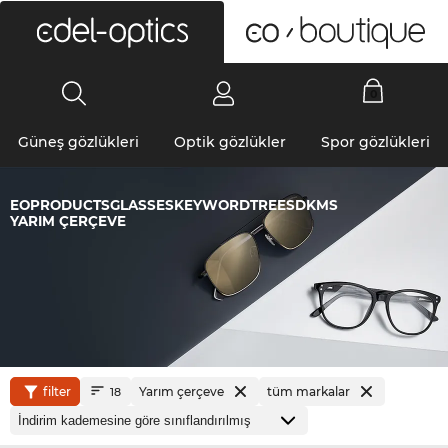
0
Güneş gözlükleri
Optik gözlükler
Spor gözlükleri
EOPRODUCTSGLASSESKEYWORDTREESDKMS
YARIM ÇERÇEVE
filter
Yarım çerçeve
tüm markalar
18