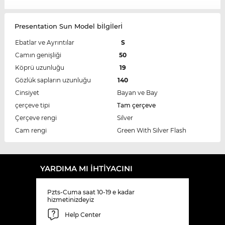
Presentation Sun Model bİlgİlerİ
Ebatlar ve Ayrıntılar
S
Camın genişliği
50
Köprü uzunluğu
19
Gözlük sapların uzunluğu
140
Cinsiyet
Bayan ve Bay
çerçeve tipi
Tam çerçeve
Çerçeve rengi
Silver
Cam rengi
Green With Silver Flash
YARDIMA MI IHTIYACINI
Pzts-Cuma saat 10-19 e kadar
hizmetinizdeyiz
Help Center