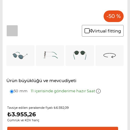
-50 %
Virtual fitting
Ürün büyüklüğü ve mevcudiyeti
50 mm
11 içerisinde gönderime hazır Saat
₺6.592,09
Tavsiye edilen perakende fiyatı
₺
3.955,26
Gümrük ve KDV hariç