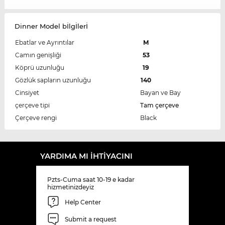
Dinner Model bİlgİlerİ
Ebatlar ve Ayrıntılar
M
Camın genişliği
53
Köprü uzunluğu
19
Gözlük sapların uzunluğu
140
Cinsiyet
Bayan ve Bay
çerçeve tipi
Tam çerçeve
Çerçeve rengi
Black
YARDIMA MI IHTIYACINI
Pzts-Cuma saat 10-19 e kadar
hizmetinizdeyiz
Help Center
Submit a request