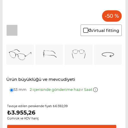
-50 %
Virtual fitting
Ürün büyüklüğü ve mevcudiyeti
53 mm
2 içerisinde gönderime hazır Saat
₺6.592,09
Tavsiye edilen perakende fiyatı
₺
3.955,26
Gümrük ve KDV hariç