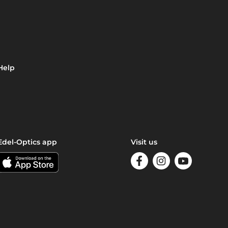
Help
Edel-Optics app
Visit us