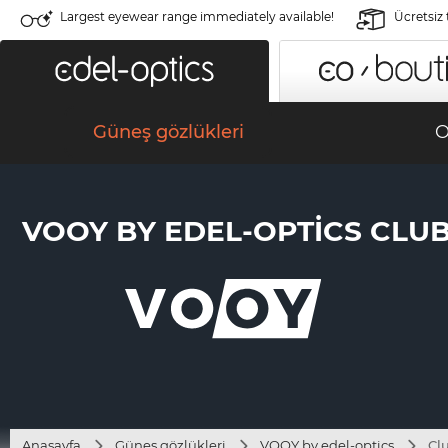
Largest eyewear range immediately available!
Ücretsiz
Güneş gözlükleri
O
VOOY BY EDEL-OPTICS CLUB 
Anasayfa
Güneş gözlükleri
VOOY by edel-optics
Cl