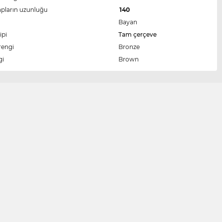
apların uzunluğu
140
Bayan
ipi
Tam çerçeve
rengi
Bronze
gi
Brown