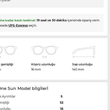
fiyatlar
hine kadar kesin teslimat:
19 saat ve 30 dakika
içerisinde sipariş verin
asada
UPS-Express
seçin.
genişliği
Köprü uzunluğu
Sap uzunluğu
m
16 mm
140 mm
ne Sun Model bİlgİlerİ
e Ayrıntılar
S
nişliği
52
zunluğu
16