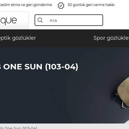
 teslim etme ve geri gönderme
30 günlük geri verme hakkı
ptik gözlükler
Spor gözlükle
ONE SUN (103-04)
ub One Sun (103-04)