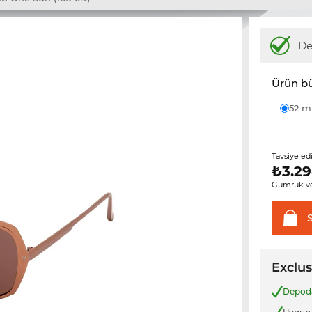
D
Ürün b
52 
Tavsiye ed
₺
3.29
Gümrük ve
Exclus
Depo