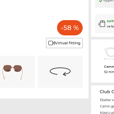
Uygun 
tari
-58 %
ve k
Virtual fitting
Camın 
52 m
Club O
Ebatlar v
Camın ge
Köprü u