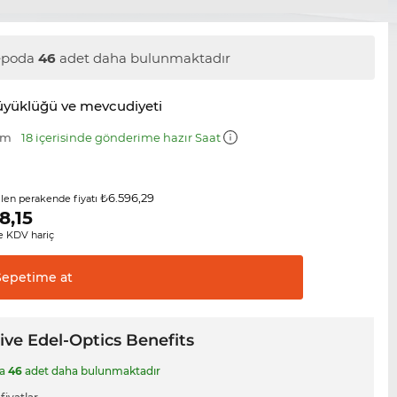
epoda
46
adet daha bulunmaktadır
üyüklüğü ve mevcudiyeti
mm
18 içerisinde gönderime hazır Saat
₺6.596,29
ilen perakende fiyatı
8,15
 KDV hariç
Sepetime
at
ive Edel-Optics Benefits
da
46
adet daha bulunmaktadır