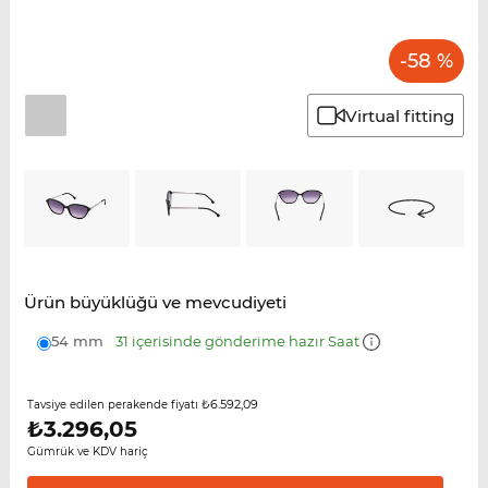
-58 %
Virtual fitting
Ürün büyüklüğü ve mevcudiyeti
54 mm
31 içerisinde gönderime hazır Saat
₺6.592,09
Tavsiye edilen perakende fiyatı
₺
3.296,05
Gümrük ve KDV hariç