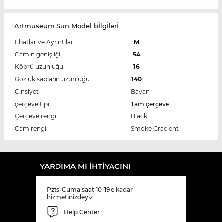
Artmuseum Sun Model bİlgİlerİ
Ebatlar ve Ayrıntılar
M
Camın genişliği
54
Köprü uzunluğu
16
Gözlük sapların uzunluğu
140
Cinsiyet
Bayan
çerçeve tipi
Tam çerçeve
Çerçeve rengi
Black
Cam rengi
Smoke Gradient
YARDIMA MI IHTIYACINI
Pzts-Cuma saat 10-19 e kadar
hizmetinizdeyiz
Help Center