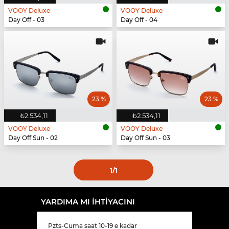
VOOY Deluxe
VOOY Deluxe
Day Off - 03
Day Off - 04
23 %
23 %
₺2.534,11
₺2.534,11
VOOY Deluxe
VOOY Deluxe
Day Off Sun - 02
Day Off Sun - 03
1
/1
YARDIMA MI IHTIYACINI
Pzts-Cuma saat 10-19 e kadar