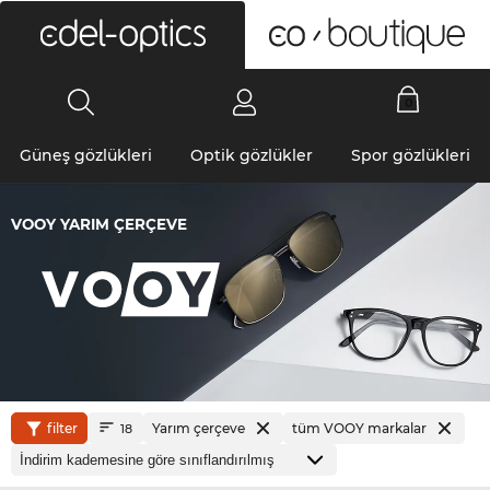
0
Güneş gözlükleri
Optik gözlükler
Spor gözlükleri
VOOY YARIM ÇERÇEVE
filter
Yarım çerçeve
tüm VOOY markalar
18