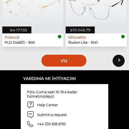
₺4.177,65
₺19.046,79
Polaroid
Silhouette
PLD D461/G - 900
Illusion Lite - 1041
›
1
/12
YARDIMA MI IHTIYACINI
Pzts-Cuma saat 10-19 e kadar
hizmetinizdeyiz
Help Center
Submit a request
+44 330 818 6761