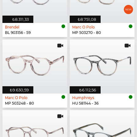
₺8.311,33
₺8.751,08
Brendel
Marc O Polo
BL 903156 - 59
MP 503270 - 80
₺9.630,59
₺6.112,56
Marc O Polo
Humphreys
MP 503248 - 80
HU 581144 - 36