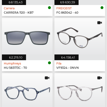
₺8.135,43
₺9.630,59
Carrera
FREIGEIST
CARRERA 1120 - KB7
FG 863042 - 40
₺2.219,10
₺4.158,41
Humphreys
Fila
HU 583173C - 70
VF9324 - 0NVN