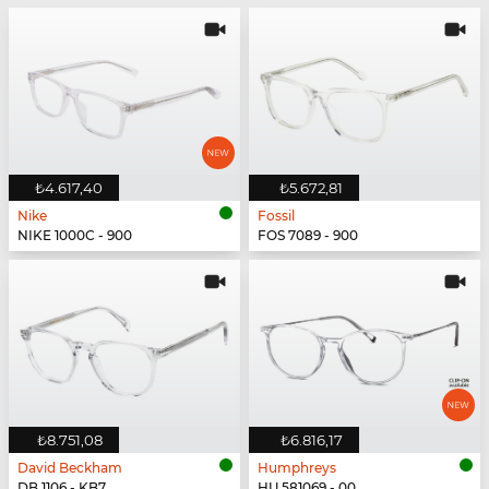
₺4.617,40
₺5.672,81
Nike
Fossil
NIKE 1000C - 900
FOS 7089 - 900
₺8.751,08
₺6.816,17
David Beckham
Humphreys
DB 1106 - KB7
HU 581069 - 00