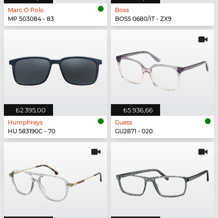
Marc O Polo
Boss
MP 503084 - 83
BOSS 0680/IT - ZX9
₺2.395,00
₺5.936,66
Humphreys
Guess
HU 583190C - 70
GU2871 - 020