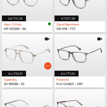
₺8.751,08
₺7.871,58
Marc O Polo
David Beckham
MP 503260 - 60
DB 1018 - FT3
₺4.793,31
₺4.177,65
Superdry
Polaroid
SD 991066 - 03
PLD D458/G - KB7