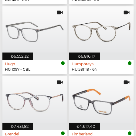
₺6.552,32
₺6.816,17
Hugo
Humphreys
HG 1097 - CBL
HU 581118 - 64
₺7.431,82
₺4.617,40
Brendel
Timberland