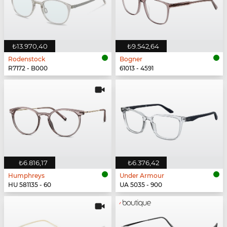
₺13.970,40
₺9.542,64
Rodenstock
Bogner
R7172 - B000
61013 - 4591
₺6.816,17
₺6.376,42
Humphreys
Under Armour
HU 581135 - 60
UA 5035 - 900