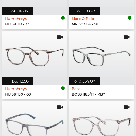
₺6.816,17
₺9.190,83
Humphreys
Marc O Polo
HU 581119 - 33
MP 503154 - 91
₺6.112,56
₺10.554,07
Humphreys
Boss
HU 581130 - 60
BOSS 1185/IT - KB7