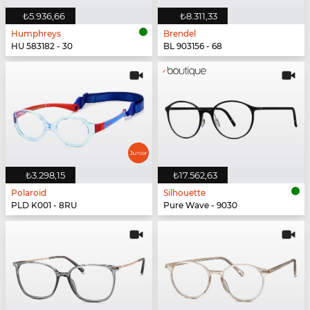
₺5.936,66
₺8.311,33
Humphreys
Brendel
HU 583182 - 30
BL 903156 - 68
₺3.298,15
₺17.562,63
Polaroid
Silhouette
PLD K001 - 8RU
Pure Wave - 9030