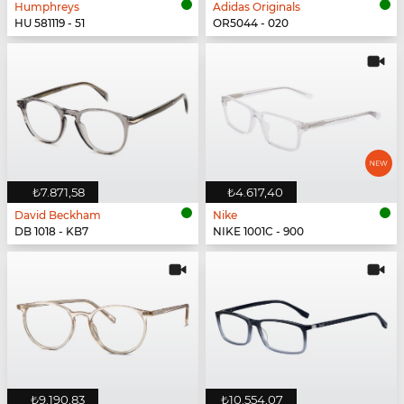
Humphreys
Adidas Originals
HU 581119 - 51
OR5044 - 020
₺7.871,58
₺4.617,40
David Beckham
Nike
DB 1018 - KB7
NIKE 1001C - 900
₺9.190,83
₺10.554,07