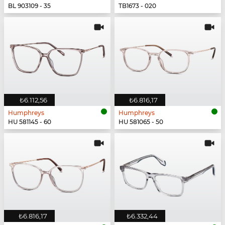
BL 903109 - 35
TB1673 - 020
₺6.112,56
₺6.816,17
Humphreys
Humphreys
HU 581145 - 60
HU 581065 - 50
₺6.816,17
₺6.332,44