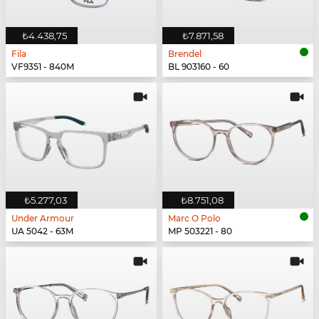
₺4.438,75
₺7.871,58
Fila
Brendel
VF9351 - 840M
BL 903160 - 60
₺5.277,03
₺8.751,08
Under Armour
Marc O Polo
UA 5042 - 63M
MP 503221 - 80