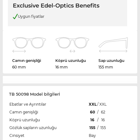
Exclusive Edel-Optics Benefits
Uygun fiyatlar
Camın genişliği
Köprü uzunluğu
Sap uzunluğu
60 mm
16 mm
155 mm
TB 50098 Model bİlgİlerİ
Ebatlar ve Ayrıntılar
XXL
/
XXL
Camın genişliği
60
/
62
Köprü uzunluğu
16
/
16
Gözlük sapların uzunluğu
155
/
155
Cinsiyet
Bay