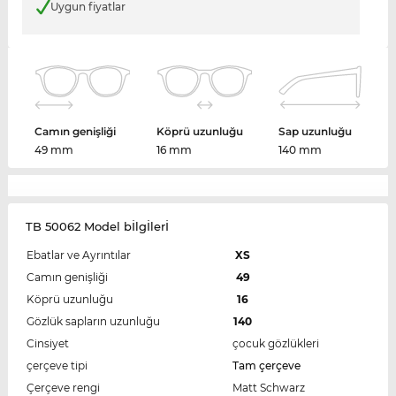
Uygun fiyatlar
Camın genişliği
Köprü uzunluğu
Sap uzunluğu
49 mm
16 mm
140 mm
TB 50062 Model bİlgİlerİ
Ebatlar ve Ayrıntılar
XS
Camın genişliği
49
Köprü uzunluğu
16
Gözlük sapların uzunluğu
140
Cinsiyet
çocuk gözlükleri
çerçeve tipi
Tam çerçeve
Çerçeve rengi
Matt Schwarz