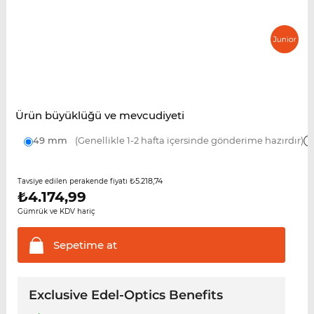
Ürün büyüklüğü ve mevcudiyeti
49 mm
(Genellikle 1-2 hafta içersinde gönderime hazırdır)
₺5.218,74
Tavsiye edilen perakende fiyatı
₺
4.174,99
Gümrük ve KDV hariç
Sepetime
at
Exclusive Edel-Optics Benefits