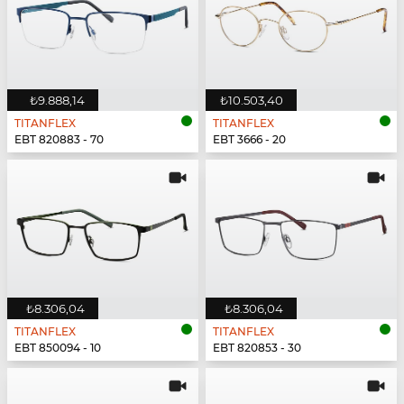
₺9.888,14
₺10.503,40
TITANFLEX
TITANFLEX
EBT 820883 - 70
EBT 3666 - 20
₺8.306,04
₺8.306,04
TITANFLEX
TITANFLEX
EBT 850094 - 10
EBT 820853 - 30