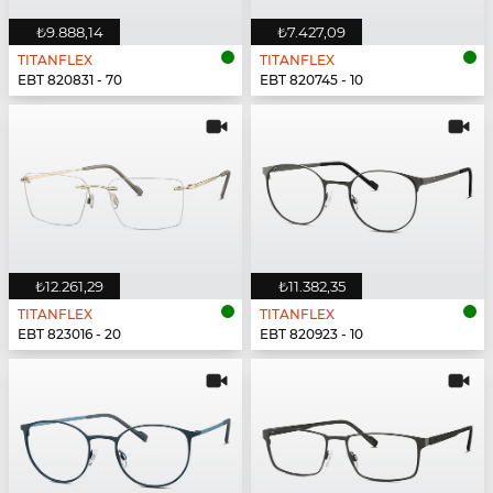
₺9.888,14
₺7.427,09
TITANFLEX
TITANFLEX
EBT 820831 - 70
EBT 820745 - 10
₺12.261,29
₺11.382,35
TITANFLEX
TITANFLEX
EBT 823016 - 20
EBT 820923 - 10