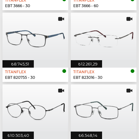
TITANFLEX
TITANFLEX
EBT 3666 - 30
EBT 3666 - 60
₺8.745,51
₺12.261,29
TITANFLEX
TITANFLEX
EBT 820755 - 30
EBT 823016 - 30
₺10.503,40
₺6.548,14