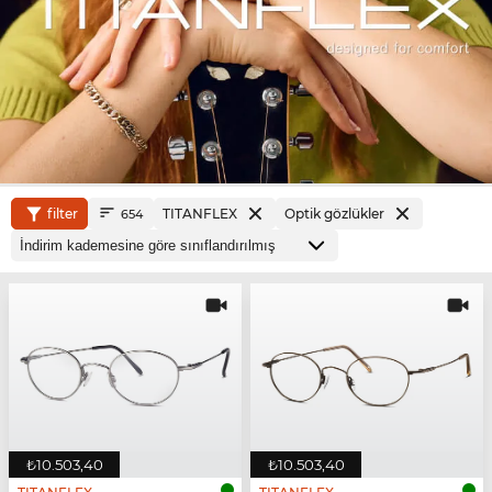
filter
TITANFLEX
Optik gözlükler
654
₺10.503,40
₺10.503,40