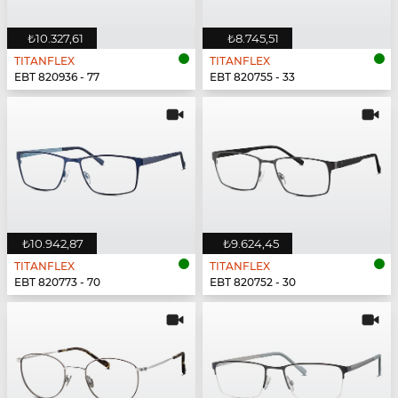
₺10.327,61
₺8.745,51
TITANFLEX
TITANFLEX
EBT 820936 - 77
EBT 820755 - 33
₺10.942,87
₺9.624,45
TITANFLEX
TITANFLEX
EBT 820773 - 70
EBT 820752 - 30