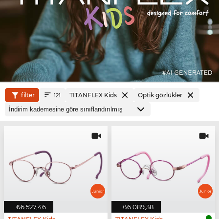
filter
TITANFLEX Kids
Optik gözlükler
121
₺6.527,46
₺6.089,38