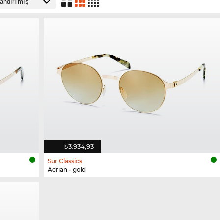
₺3.934,93
Sur Classics
Adrian - gold