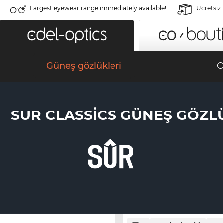
Largest eyewear range immediately available!
Ücretsiz
Güneş gözlükleri
O
SUR CLASSICS GÜNEŞ GÖZL