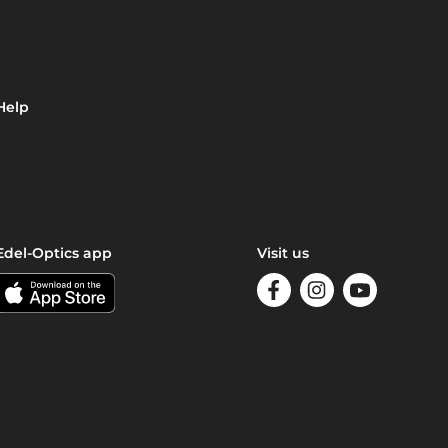
Help
Edel-Optics app
Visit us