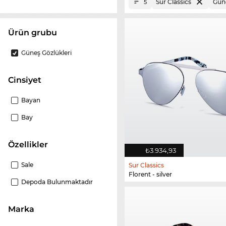
Sur Classics
Güne
5
ürün grubu
Güneş Gözlükleri
Cinsiyet
Bayan
Bay
Özellikler
₺3.934,93
Sale
Sur Classics
Florent - silver
Depoda Bulunmaktadır
Marka