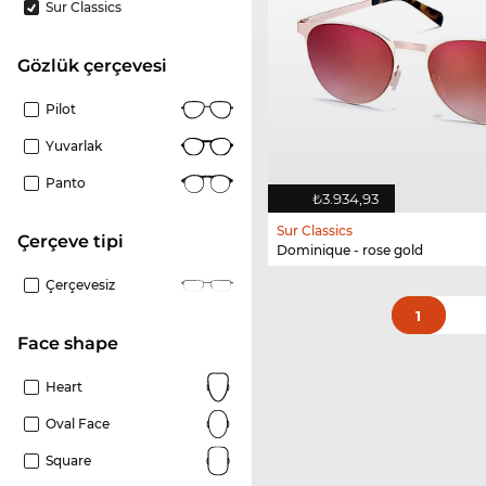
Sur Classics
gözlük çerçevesi
Pilot
Yuvarlak
Panto
₺3.934,93
Sur Classics
çerçeve tipi
Dominique - rose gold
Çerçevesiz
1
Face shape
Heart
Oval Face
Square