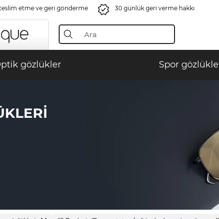
 teslim etme ve geri gönderme
30 günlük geri verme hakkı
ptik gözlükler
Spor gözlükle
ÜKLERI