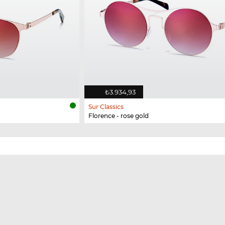
₺3.934,93
Sur Classics
Florence - rose gold