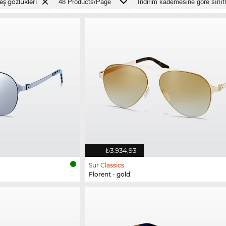
ş gözlükleri
₺3.934,93
Sur Classics
Florent - gold