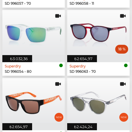
SD 996057 - 70
SD 996058 - 11
18 %
₺3.032,36
₺2.654,97
Superdry
Superdry
SD 996054 - 80
SD 996063 - 70
₺2.654,97
₺2.424,24