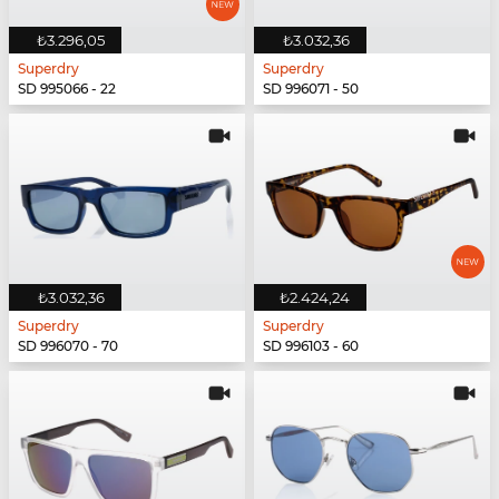
₺3.296,05
₺3.032,36
Superdry
Superdry
SD 995066 - 22
SD 996071 - 50
₺3.032,36
₺2.424,24
Superdry
Superdry
SD 996070 - 70
SD 996103 - 60