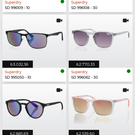
Superdry
Superdry
SD 996109 - 10
SD 996108 - 30
₺3.032,36
₺2.770,33
Superdry
Superdry
SD 995050 - 10
SD 996062 - 30
₺2.885,69
₺2.539,60