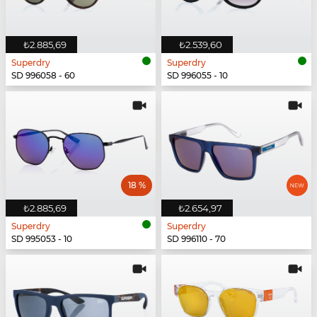
₺2.885,69
₺2.539,60
Superdry
Superdry
SD 996058 - 60
SD 996055 - 10
18 %
₺2.885,69
₺2.654,97
Superdry
Superdry
SD 995053 - 10
SD 996110 - 70