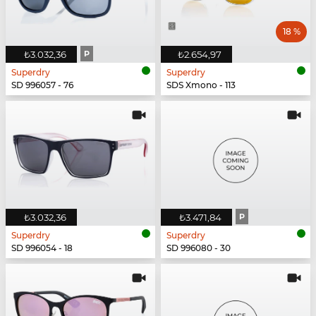
18 %
₺3.032,36
P
₺2.654,97
Superdry
Superdry
SD 996057 - 76
SDS Xmono - 113
₺3.032,36
₺3.471,84
P
Superdry
Superdry
SD 996054 - 18
SD 996080 - 30