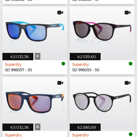
₺3.032,36
P
₺2.539,60
Superdry
Superdry
SD 996057 - 30
SD 996055 - 50
₺3.032,36
P
₺2.885,69
Superdry
Superdry