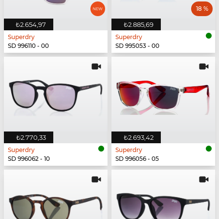
18 %
₺2.654,97
₺2.885,69
Superdry
Superdry
SD 996110 - 00
SD 995053 - 00
₺2.770,33
₺2.693,42
Superdry
Superdry
SD 996062 - 10
SD 996056 - 05