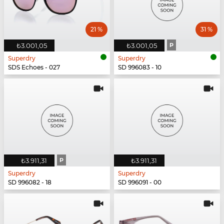
21 %
31 %
₺3.001,05
₺3.001,05
P
Superdry
Superdry
SDS Echoes - 027
SD 996083 - 10
₺3.911,31
P
₺3.911,31
Superdry
Superdry
SD 996082 - 18
SD 996091 - 00