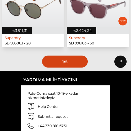
₺3.911,31
₺2.424,24
Superdry
Superdry
SD 995063 - 20
SD 996103 - 50
›
1
/5
YARDIMA MI IHTIYACINI
Pzts-Cuma saat 10-19 e kadar
hizmetinizdeyiz
Help Center
Submit a request
+44 330 818 6761