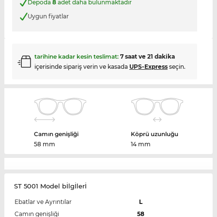
Depoda
8
adet daha bulunmaktadır
Uygun fiyatlar
tarihine kadar kesin teslimat:
7 saat ve 21 dakika
içerisinde sipariş verin ve kasada
UPS-Express
seçin.
Camın genişliği
Köprü uzunluğu
58 mm
14 mm
ST 5001 Model bİlgİlerİ
Ebatlar ve Ayrıntılar
L
Camın genişliği
58