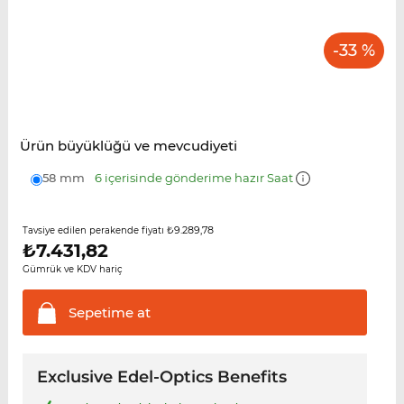
-33 %
Ürün büyüklüğü ve mevcudiyeti
58 mm
6 içerisinde gönderime hazır Saat
₺9.289,78
Tavsiye edilen perakende fiyatı
₺
7.431,82
Gümrük ve KDV hariç
Sepetime
at
Exclusive Edel-Optics Benefits