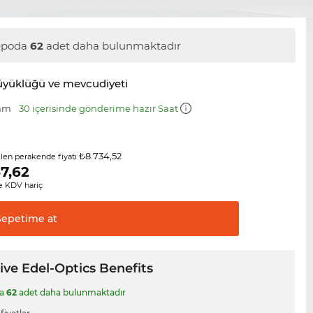
epoda
62
adet daha bulunmaktadır
üyüklüğü ve mevcudiyeti
 mm
30 içerisinde gönderime hazır Saat
₺8.734,52
ilen perakende fiyatı
7,62
 KDV hariç
Sepetime
at
ive Edel-Optics Benefits
da
62
adet daha bulunmaktadır