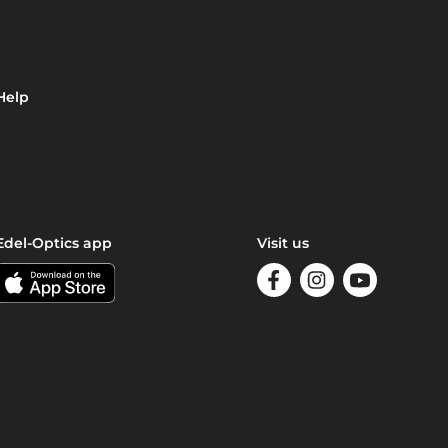
Help
Edel-Optics app
Visit us