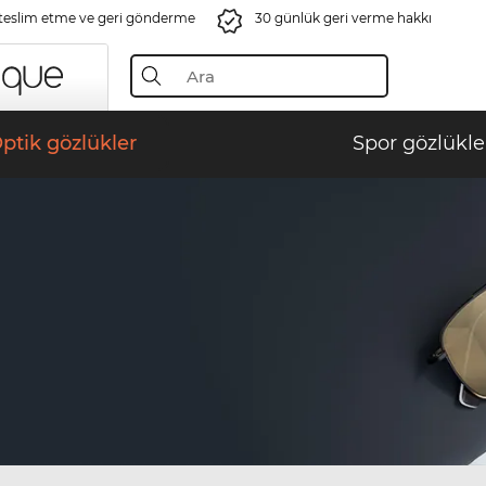
 teslim etme ve geri gönderme
30 günlük geri verme hakkı
ptik gözlükler
Spor gözlükle