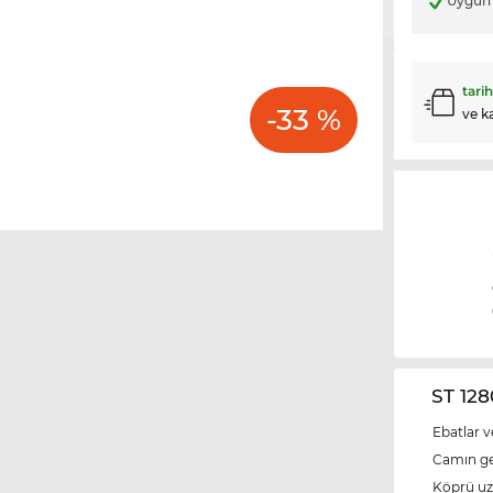
Uygun 
tari
-33 %
ve k
ST 128
Ebatlar v
Camın ge
Köprü u