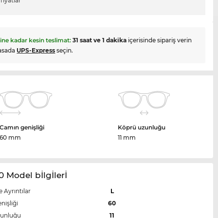
fiyatlar
hine kadar kesin teslimat:
31 saat ve 1 dakika
içerisinde sipariş verin
asada
UPS-Express
seçin.
Camın genişliği
Köprü uzunluğu
60 mm
11 mm
0 Model bİlgİlerİ
e Ayrıntılar
L
nişliği
60
zunluğu
11