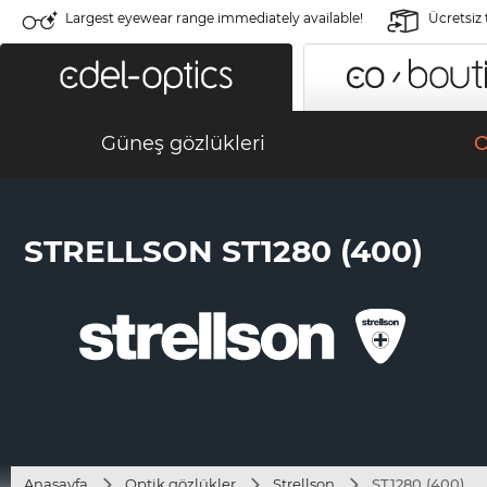
Largest eyewear range immediately available!
Ücretsiz
Güneş gözlükleri
O
STRELLSON ST1280 (400)
Anasayfa
Optik gözlükler
Strellson
ST1280 (400)