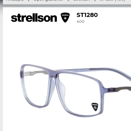
ST1280
400