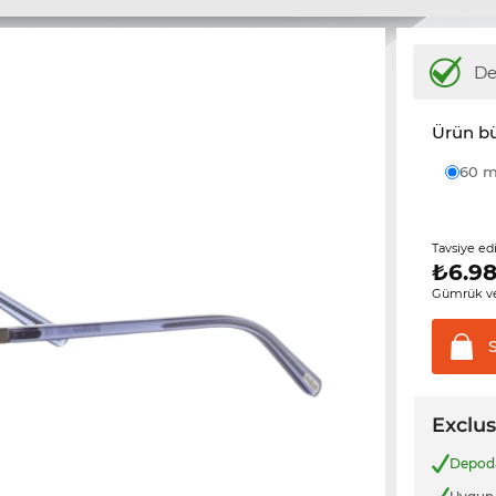
D
Ürün b
60
Tavsiye ed
₺
6.98
Gümrük ve
Exclus
Depo