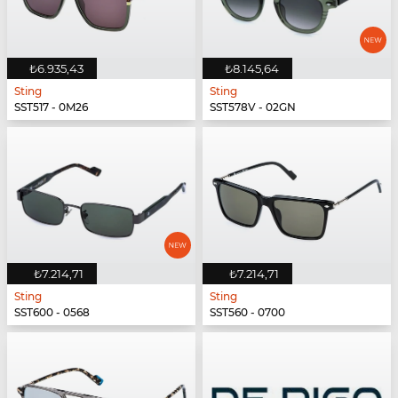
₺6.935,43
₺8.145,64
Sting
Sting
SST517 - 0M26
SST578V - 02GN
₺7.214,71
₺7.214,71
Sting
Sting
SST600 - 0568
SST560 - 0700