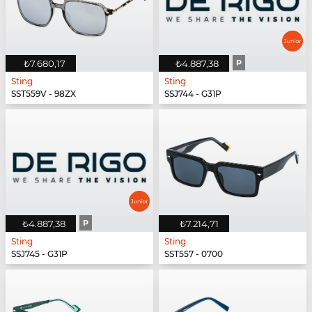
₺7.680,17
₺4.887,38
P
Sting
Sting
SST559V - 98ZX
SSJ744 - G31P
₺4.887,38
P
₺7.214,71
Sting
Sting
SSJ745 - G31P
SST557 - 0700