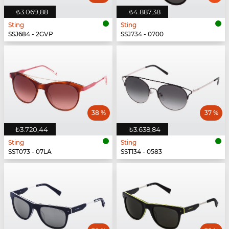
₺3.069,88
₺4.887,38
Sting
Sting
SSJ684 - 2GVP
SSJ734 - 0700
38 %
37 %
₺3.720,44
₺3.638,84
Sting
Sting
SST073 - 07LA
SST134 - 0583