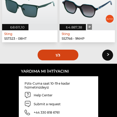
₺8.611,10
₺4.887,38
P
Sting
Sting
SST523 - 08HT
SSJ746 - 9NHP
›
1
/3
YARDIMA MI IHTIYACINI
Pzts-Cuma saat 10-19 e kadar
hizmetinizdeyiz
Help Center
Submit a request
+44 330 818 6761