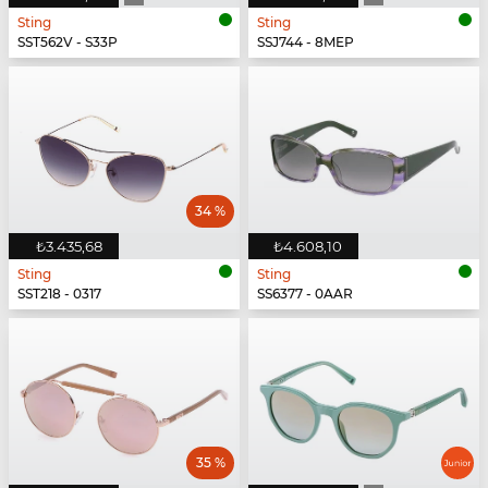
Sting
Sting
SST562V - S33P
SSJ744 - 8MEP
34 %
₺3.435,68
₺4.608,10
Sting
Sting
SST218 - 0317
SS6377 - 0AAR
35 %