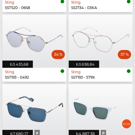
Sting
Sting
SST520 - 06S8
SSJ734 - 03KA
34 %
37 %
₺3.435,68
₺3.638,84
Sting
Sting
SST193 - 0492
SST193 - 579X
₺7.680,17
P
₺4.887,38
P