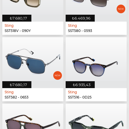
₺7.680,17
₺6.469,96
Sting
Sting
SST518V - 090Y
SST580 - 0593
₺7.680,17
₺6.935,43
Sting
Sting
SST582 - 0653
SST516 - 0D25