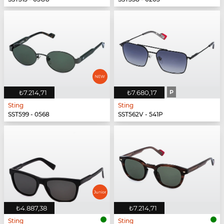
₺7.214,71
₺7.680,17
P
Sting
Sting
SST599 - 0568
SST562V - 541P
₺4.887,38
₺7.214,71
Sting
Sting