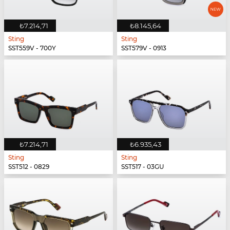
₺7.214,71
₺8.145,64
Sting
Sting
SST559V - 700Y
SST579V - 0913
₺7.214,71
₺6.935,43
Sting
Sting
SST512 - 0829
SST517 - 03GU