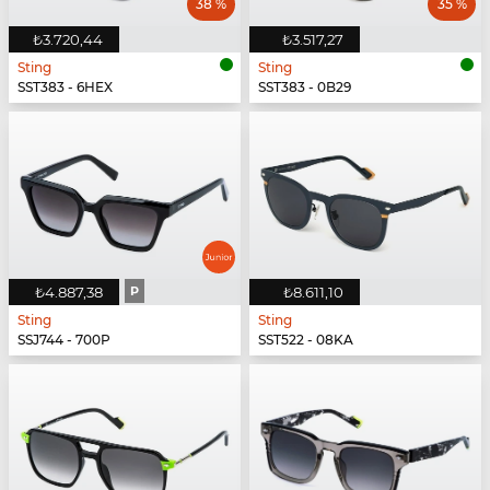
38 %
35 %
₺3.720,44
₺3.517,27
Sting
Sting
SST383 - 6HEX
SST383 - 0B29
₺4.887,38
P
₺8.611,10
Sting
Sting
SSJ744 - 700P
SST522 - 08KA