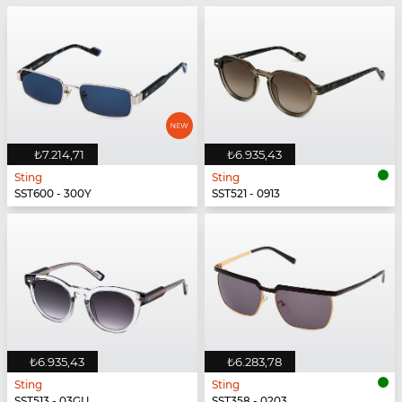
₺7.214,71
₺6.935,43
Sting
Sting
SST600 - 300Y
SST521 - 0913
₺6.935,43
₺6.283,78
Sting
Sting
SST513 - 03GU
SST358 - 0203