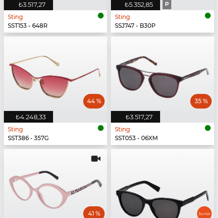
₺3.517,27
₺5.352,85
P
Sting
Sting
SST153 - 648R
SSJ747 - B30P
44 %
35 %
₺4.248,33
₺3.517,27
Sting
Sting
SST386 - 357G
SST053 - 06XM
41 %