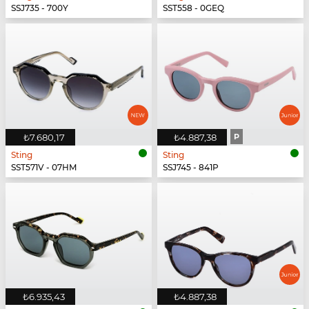
SSJ735 - 700Y
SST558 - 0GEQ
₺7.680,17
₺4.887,38
P
Sting
Sting
SST571V - 07HM
SSJ745 - 841P
₺6.935,43
₺4.887,38