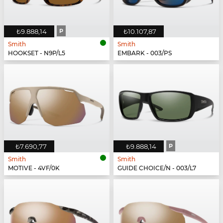
₺9.888,14
P
₺10.107,87
Smith
Smith
HOOKSET - N9P/L5
EMBARK - 003/PS
₺7.690,77
₺9.888,14
P
Smith
Smith
MOTIVE - 4VF/0K
GUIDE CHOICE/N - 003/L7