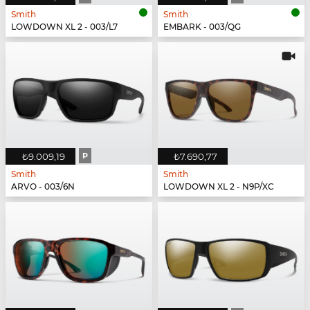
Smith
Smith
LOWDOWN XL 2 - 003/L7
EMBARK - 003/QG
₺9.009,19
P
₺7.690,77
Smith
Smith
ARVO - 003/6N
LOWDOWN XL 2 - N9P/XC