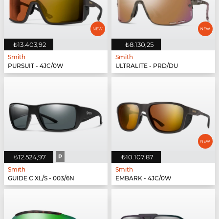
₺13.403,92
₺8.130,25
Smith
Smith
PURSUIT - 4JC/0W
ULTRALITE - PRD/DU
₺12.524,97
P
₺10.107,87
Smith
Smith
GUIDE C XL/S - 003/6N
EMBARK - 4JC/0W