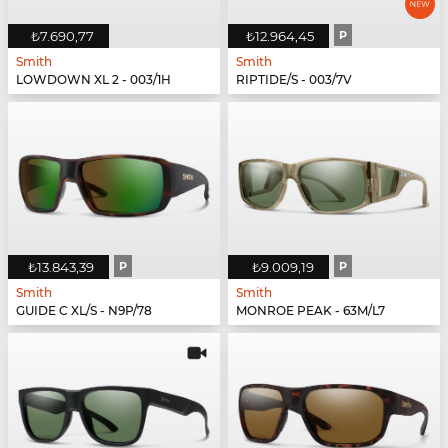
₺7.690,77
₺12.964,45
P
Smith
Smith
LOWDOWN XL 2 - 003/1H
RIPTIDE/S - 003/7V
₺13.843,39
P
₺9.009,19
P
Smith
Smith
GUIDE C XL/S - N9P/78
MONROE PEAK - 63M/L7