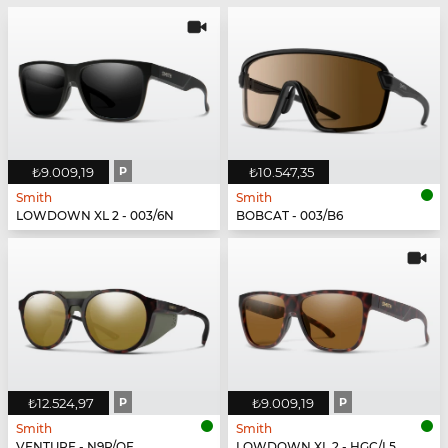
₺9.009,19
P
₺10.547,35
Smith
Smith
LOWDOWN XL 2 - 003/6N
BOBCAT - 003/B6
₺12.524,97
P
₺9.009,19
P
Smith
Smith
VENTURE - N9P/QE
LOWDOWN XL 2 - HGC/L5