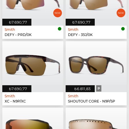
₺7.690,77
₺7.690,77
Smith
Smith
DEFY - PRD/0K
DEFY - 35J/0K
₺7.690,77
₺6.811,83
P
Smith
Smith
XC - N9P/XC
SHOUTOUT CORE - N9P/SP