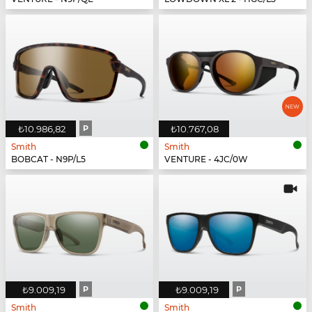
₺10.986,82
P
₺10.767,08
Smith
Smith
BOBCAT - N9P/L5
VENTURE - 4JC/0W
₺9.009,19
P
₺9.009,19
P
Smith
Smith