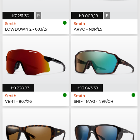
₺7.251,30
P
₺9.009,19
P
Smith
Smith
LOWDOWN 2 - 003/L7
ARVO - N9P/L5
₺9.228,93
₺13.843,39
Smith
Smith
VERT - 807/X6
SHIFT MAG - N9P/GH