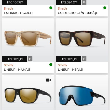
₺10.107,87
₺12.524,97
P
Smith
Smith
EMBARK - HGC/GH
GUIDE CHOICE/N - 003/QE
₺9.009,19
P
₺9.009,19
P
Smith
Smith
LINEUP - HAM/L5
LINEUP - N9P/L5