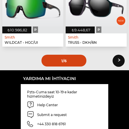
₺10.986,82
P
₺9.448,67
P
Smith
Smith
WILDCAT - HGC/UI
TRUSS - DKH/6N
›
1
/6
YARDIMA MI IHTIYACINI
Pzts-Cuma saat 10-19 e kadar
hizmetinizdeyiz
Help Center
Submit a request
+44 330 818 6761