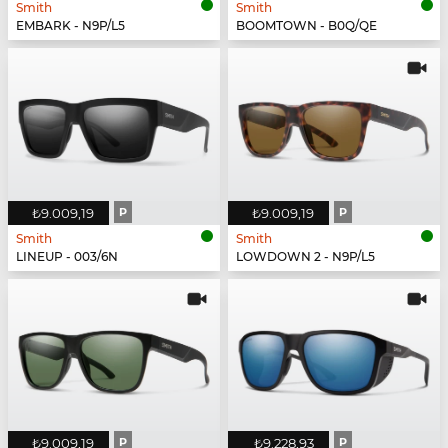
Smith
Smith
EMBARK - N9P/L5
BOOMTOWN - B0Q/QE
₺9.009,19
P
₺9.009,19
P
Smith
Smith
LINEUP - 003/6N
LOWDOWN 2 - N9P/L5
₺9.009,19
P
₺9.228,93
P