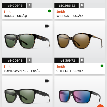
₺9.009,19
P
₺10.986,82
P
Smith
Smith
BARRA - 003/QE
WILDCAT - 003/XX
₺9.009,19
P
₺8.569,72
P
Smith
Smith
LOWDOWN XL 2 - P65/L7
CHEETAH - 086/L5