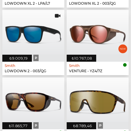
LOWDOWN XL 2 - LPA/L7
LOWDOWN XL 2 - 003/QG
₺9.009,19
P
₺10.767,08
Smith
Smith
LOWDOWN 2 - 003/QG
VENTURE - YZ4/7Z
₺11.865,77
P
₺8.789,46
P