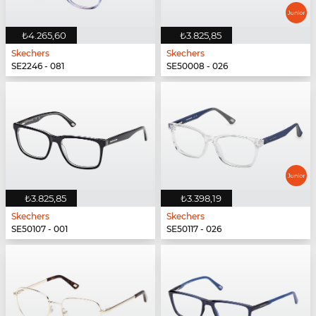
₺4.265,60
₺3.825,85
Skechers
Skechers
SE2246 - 081
SE50008 - 026
₺3.825,85
₺3.398,19
Skechers
Skechers
SE50107 - 001
SE50117 - 026