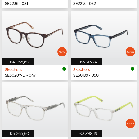
SE2236 - 081
SE2213 - 032
₺4.265,60
₺3.315,74
Skechers
Skechers
SE50207-D - 047
SE50199 - 090
₺4.265,60
₺3.398,19