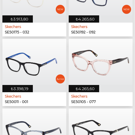
₺3.913,80
₺4.265,60
Skechers
Skechers
SE50175 - 032
SE50192 - 092
₺3.398,19
₺4.265,60
Skechers
Skechers
SE50011 - 001
SE50105 - 077