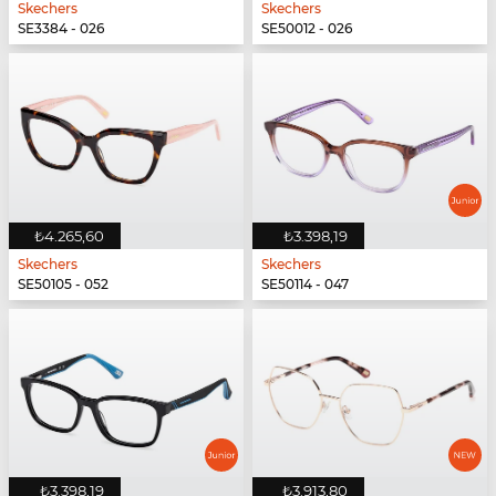
Skechers
Skechers
SE3384 - 026
SE50012 - 026
₺4.265,60
₺3.398,19
Skechers
Skechers
SE50105 - 052
SE50114 - 047
₺3.398,19
₺3.913,80