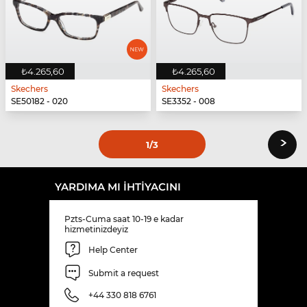
₺4.265,60
₺4.265,60
Skechers
Skechers
SE50182 - 020
SE3352 - 008
›
1
/3
YARDIMA MI IHTIYACINI
Pzts-Cuma saat 10-19 e kadar
hizmetinizdeyiz
Help Center
Submit a request
+44 330 818 6761